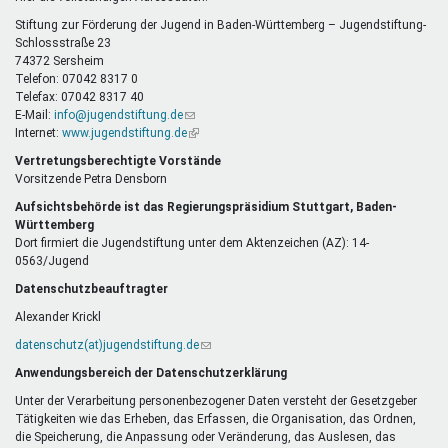
E-
Mail)
Stiftung zur Förderung der Jugend in Baden-Württemberg – Jugendstiftung-
Schlossstraße 23
74372 Sersheim
Telefon: 07042 8317 0
Telefax: 07042 8317 40
E-Mail:
info@jugendstiftung.de
(Link
Internet:
www.jugendstiftung.de
sendet
(Link
E-
ist
Vertretungsberechtigte Vorstände
Mail)
extern)
Vorsitzende Petra Densborn
Aufsichtsbehörde ist das Regierungspräsidium Stuttgart, Baden-
Württemberg
Dort firmiert die Jugendstiftung unter dem Aktenzeichen (AZ): 14-
0563/Jugend
Datenschutzbeauftragter
Alexander Krickl
datenschutz(at)jugendstiftung.de
(Link
sendet
Anwendungsbereich der Datenschutzerklärung
E-
Mail)
Unter der Verarbeitung personenbezogener Daten versteht der Gesetzgeber
Tätigkeiten wie das Erheben, das Erfassen, die Organisation, das Ordnen,
die Speicherung, die Anpassung oder Veränderung, das Auslesen, das