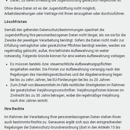
Daten, zu deren Erhebung die Jugendstiftung gesetzlich verpflichtet ist.
Ohne diese Daten ist es der Jugendstiftung nicht möglich,
Arbeitsbeziehungen oder Verträge mit Ihnen einzugehen oder durchzuführen.
Löschfristen
Gemäß den geltenden Datenschutzbestimmungen speichert die
Jugendstiftung Ihre personenbezogenen Daten nicht länger, als sie sie für die
Zwecke der jeweiligen Verarbeitung benötigt. Sofern die Daten nicht mehr zur
Erfüllung vertraglicher oder gesetzlicher Pflichten benötigt werden, werden sie
regelmäßig gelöscht, außer, ihre befristete Aufbewahrung ist weiter
notwendig. Folgende Gründe können für eine weitere Aufbewahrung vorliegen:
Es müssen
handels- bzw. steuerrechtliche Aufbewahrungspflichten
eingehalten werden: Die Fristen zur Aufbewahrung vorrangig nach den
Regelungen des Handelsgesetzbuches und der Abgabenordnung liegen
bei bis zu zehn Jahren, bei EU-Förderungen bei bis zu 20 Jahren.
Zum
Erhalt von Beweismitteln im Falle rechtlicher Streitigkeiten
im Rahmen
der gesetzlichen Verjährungsvorschriften: Verjährungsfristen können im
Zivilrecht bis zu 30 Jahre betragen, wobei die regelmäßige Verjährung
nach drei Jahren eintritt.
Ihre Rechte
Im Rahmen der Verarbeitung Ihrer personenbezogenen Daten stehen Ihnen
auch bestimmte Rechte zu. Genaueres ergibt sich aus den entsprechenden
Regelungen der Datenschutz-Grundverordnung (dort in den Artikeln 15 bis