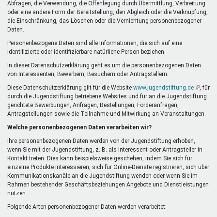
Abfragen, die Verwendung, die Offenlegung durch Übermittlung, Verbreitung
oder eine andere Form der Bereitstellung, den Abgleich oder die Verknüpfung,
die Einschränkung, das Löschen oder die Vernichtung personenbezogener
Daten.
Personenbezogene Daten sind alle Informationen, die sich auf eine
identifizierte oder identifizierbare natürliche Person beziehen.
In dieser Datenschutzerklärung geht es um die personenbezogenen Daten
von Interessenten, Bewerbern, Besuchern oder Antragstellern.
Diese Datenschutzerklärung gilt für die Website
www.jugendstiftung.de
(Link
, für
durch die Jugendstiftung betriebene Websites und für an die Jugendstiftung
ist
gerichtete Bewerbungen, Anfragen, Bestellungen, Förderanfragen,
extern)
Antragstellungen sowie die Teilnahme und Mitwirkung an Veranstaltungen.
Welche personenbezogenen Daten verarbeiten wir?
Ihre personenbezogenen Daten werden von der Jugendstiftung erhoben,
wenn Sie mit der Jugendstiftung, z. B. als Interessent oder Antragsteller in
Kontakt treten. Dies kann beispielsweise geschehen, indem Sie sich für
einzelne Produkte interessieren, sich für Online-Dienste registrieren, sich über
Kommunikationskanäle an die Jugendstiftung wenden oder wenn Sie im
Rahmen bestehender Geschäftsbeziehungen Angebote und Dienstleistungen
nutzen.
Folgende Arten personenbezogener Daten werden verarbeitet: