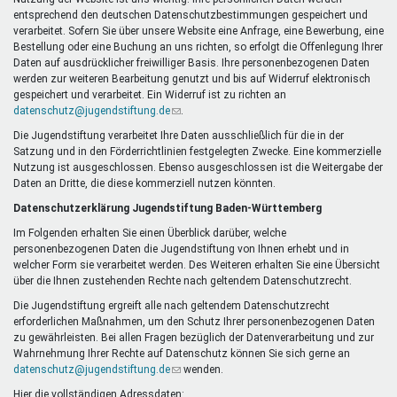
Mentoren & Projekte
entsprechend den deutschen Datenschutzbestimmungen gespeichert und
verarbeitet. Sofern Sie über unsere Website eine Anfrage, eine Bewerbung, eine
Bestellung oder eine Buchung an uns richten, so erfolgt die Offenlegung Ihrer
Daten auf ausdrücklicher freiwilliger Basis. Ihre personenbezogenen Daten
Schule & Beruf
werden zur weiteren Bearbeitung genutzt und bis auf Widerruf elektronisch
gespeichert und verarbeitet. Ein Widerruf ist zu richten an
datenschutz@jugendstiftung.de
(Link
.
sendet
Die Jugendstiftung verarbeitet Ihre Daten ausschließlich für die in der
Demokratie & Beteiligung
E-
Satzung und in den Förderrichtlinien festgelegten Zwecke. Eine kommerzielle
Mail)
Nutzung ist ausgeschlossen. Ebenso ausgeschlossen ist die Weitergabe der
Daten an Dritte, die diese kommerziell nutzen könnten.
Datenschutzerklärung Jugendstiftung Baden-Württemberg
Im Folgenden erhalten Sie einen Überblick darüber, welche
personenbezogenen Daten die Jugendstiftung von Ihnen erhebt und in
welcher Form sie verarbeitet werden. Des Weiteren erhalten Sie eine Übersicht
über die Ihnen zustehenden Rechte nach geltendem Datenschutzrecht.
Die Jugendstiftung ergreift alle nach geltendem Datenschutzrecht
erforderlichen Maßnahmen, um den Schutz Ihrer personenbezogenen Daten
zu gewährleisten. Bei allen Fragen bezüglich der Datenverarbeitung und zur
Wahrnehmung Ihrer Rechte auf Datenschutz können Sie sich gerne an
datenschutz@jugendstiftung.de
(Link
wenden.
sendet
Hier die vollständigen Adressdaten: