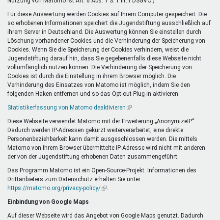
Nutzung von Matomo ist Art. 6 Abs. 1 S. 1 lit. f DSGVO.)
Für diese Auswertung werden Cookies auf Ihrem Computer gespeichert. Die
so erhobenen Informationen speichert die Jugendstiftung ausschließlich auf
ihrem Server in Deutschland. Die Auswertung können Sie einstellen durch
Löschung vorhandener Cookies und die Verhinderung der Speicherung von
Cookies. Wenn Sie die Speicherung der Cookies verhindern, weist die
Jugendstiftung darauf hin, dass Sie gegebenenfalls diese Webseite nicht
vollumfänglich nutzen können. Die Verhinderung der Speicherung von
Cookies ist durch die Einstellung in ihrem Browser möglich. Die
Verhinderung des Einsatzes von Matomo ist möglich, indem Sie den
folgenden Haken entfernen und so das Opt-out-Plug-in aktivieren:
Statistikerfassung von Matomo deaktivieren
(Link
ist
Diese Webseite verwendet Matomo mit der Erweiterung „AnonymizeIP“.
extern)
Dadurch werden IP-Adressen gekürzt weiterverarbeitet, eine direkte
Personenbeziehbarkeit kann damit ausgeschlossen werden. Die mittels
Matomo von Ihrem Browser übermittelte IP-Adresse wird nicht mit anderen
der von der Jugendstiftung erhobenen Daten zusammengeführt.
Das Programm Matomo ist ein Open-Source-Projekt. Informationen des
Drittanbieters zum Datenschutz erhalten Sie unter
https://matomo.org/privacy-policy/
(Link
.
ist
Einbindung von Google Maps
extern)
Auf dieser Webseite wird das Angebot von Google Maps genutzt. Dadurch