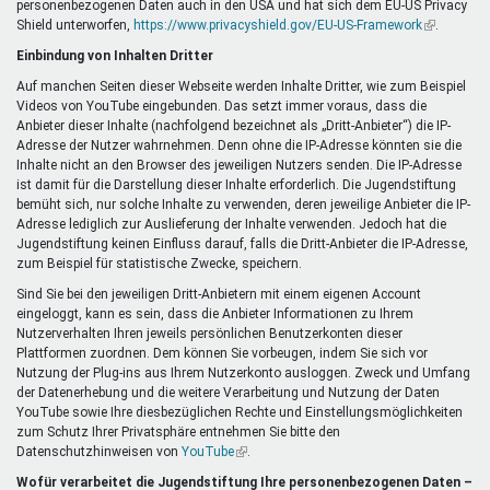
personenbezogenen Daten auch in den USA und hat sich dem EU-US Privacy
ist
Shield unterworfen,
https://www.privacyshield.gov/EU-US-Framework
extern)
(Link
.
ist
Einbindung von Inhalten Dritter
extern)
Auf manchen Seiten dieser Webseite werden Inhalte Dritter, wie zum Beispiel
Videos von YouTube eingebunden. Das setzt immer voraus, dass die
Anbieter dieser Inhalte (nachfolgend bezeichnet als „Dritt-Anbieter“) die IP-
Adresse der Nutzer wahrnehmen. Denn ohne die IP-Adresse könnten sie die
Inhalte nicht an den Browser des jeweiligen Nutzers senden. Die IP-Adresse
ist damit für die Darstellung dieser Inhalte erforderlich. Die Jugendstiftung
bemüht sich, nur solche Inhalte zu verwenden, deren jeweilige Anbieter die IP-
Adresse lediglich zur Auslieferung der Inhalte verwenden. Jedoch hat die
Jugendstiftung keinen Einfluss darauf, falls die Dritt-Anbieter die IP-Adresse,
zum Beispiel für statistische Zwecke, speichern.
Sind Sie bei den jeweiligen Dritt-Anbietern mit einem eigenen Account
eingeloggt, kann es sein, dass die Anbieter Informationen zu Ihrem
Nutzerverhalten Ihren jeweils persönlichen Benutzerkonten dieser
Plattformen zuordnen. Dem können Sie vorbeugen, indem Sie sich vor
Nutzung der Plug-ins aus Ihrem Nutzerkonto ausloggen. Zweck und Umfang
der Datenerhebung und die weitere Verarbeitung und Nutzung der Daten
YouTube sowie Ihre diesbezüglichen Rechte und Einstellungsmöglichkeiten
zum Schutz Ihrer Privatsphäre entnehmen Sie bitte den
Datenschutzhinweisen von
YouTube
(Link
.
ist
Wofür verarbeitet die Jugendstiftung Ihre personenbezogenen Daten –