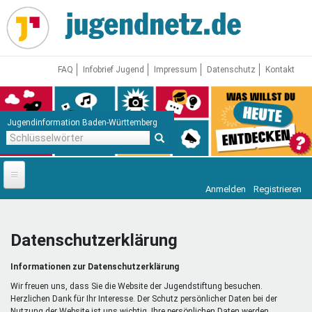
Direkt
zum
Inhalt
FAQ
Infobrief Jugend
Impressum
Datenschutz
Kontakt
Jugendinformation Baden-Württemberg
Schlüsselwörter
Anmelden
Registrieren
Startseite
News
Datenschutzerklärung
Jugendnetz
Informationen zur Datenschutzerklärung
Freizeit & Reisen
Vor Ort
Wir freuen uns, dass Sie die Website der Jugendstiftung besuchen.
Herzlichen Dank für Ihr Interesse. Der Schutz persönlicher Daten bei der
Nutzung der Website ist uns wichtig. Ihre persönlichen Daten werden