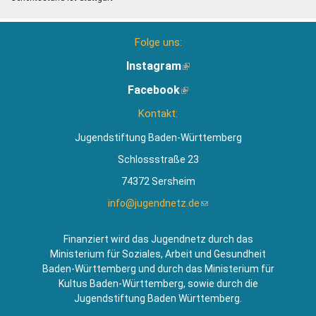
Folge uns:
Instagram
(Link
ist
Facebook
(Link
extern)
ist
Kontakt:
extern)
Jugendstiftung Baden-Württemberg
Schlossstraße 23
74372 Sersheim
info@jugendnetz.de
(Link
sendet
E-
Finanziert wird das Jugendnetz durch das
Mail)
Ministerium für Soziales, Arbeit und Gesundheit
Baden-Württemberg und durch das Ministerium für
Kultus Baden-Württemberg, sowie durch die
Jugendstiftung Baden Württemberg.