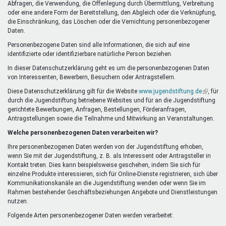
Abfragen, die Verwendung, die Offenlegung durch Übermittlung, Verbreitung
oder eine andere Form der Bereitstellung, den Abgleich oder die Verknüpfung,
die Einschränkung, das Löschen oder die Vernichtung personenbezogener
Daten.
Personenbezogene Daten sind alle Informationen, die sich auf eine
identifizierte oder identifizierbare natürliche Person beziehen.
In dieser Datenschutzerklärung geht es um die personenbezogenen Daten
von Interessenten, Bewerbern, Besuchern oder Antragstellern.
Diese Datenschutzerklärung gilt für die Website
www.jugendstiftung.de
(Link
, für
durch die Jugendstiftung betriebene Websites und für an die Jugendstiftung
ist
gerichtete Bewerbungen, Anfragen, Bestellungen, Förderanfragen,
extern)
Antragstellungen sowie die Teilnahme und Mitwirkung an Veranstaltungen.
Welche personenbezogenen Daten verarbeiten wir?
Ihre personenbezogenen Daten werden von der Jugendstiftung erhoben,
wenn Sie mit der Jugendstiftung, z. B. als Interessent oder Antragsteller in
Kontakt treten. Dies kann beispielsweise geschehen, indem Sie sich für
einzelne Produkte interessieren, sich für Online-Dienste registrieren, sich über
Kommunikationskanäle an die Jugendstiftung wenden oder wenn Sie im
Rahmen bestehender Geschäftsbeziehungen Angebote und Dienstleistungen
nutzen.
Folgende Arten personenbezogener Daten werden verarbeitet: