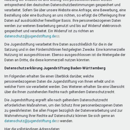
Mentoren & Projekte
entsprechend den deutschen Datenschutzbestimmungen gespeichert und
verarbeitet. Sofern Sie über unsere Website eine Anfrage, eine Bewerbung, eine
Bestellung oder eine Buchung an uns richten, so erfolgt die Offenlegung Ihrer
Daten auf ausdrücklicher freiwilliger Basis. Ihre personenbezogenen Daten
Schule & Beruf
werden zur weiteren Bearbeitung genutzt und bis auf Widerruf elektronisch
gespeichert und verarbeitet. Ein Widerruf ist zu richten an
datenschutz@jugendstiftung.de
(Link
.
sendet
Die Jugendstiftung verarbeitet Ihre Daten ausschließlich für die in der
Demokratie & Beteiligung
E-
Satzung und in den Förderrichtlinien festgelegten Zwecke. Eine kommerzielle
Mail)
Nutzung ist ausgeschlossen. Ebenso ausgeschlossen ist die Weitergabe der
Daten an Dritte, die diese kommerziell nutzen könnten.
Datenschutzerklärung Jugendstiftung Baden-Württemberg
Im Folgenden erhalten Sie einen Überblick darüber, welche
personenbezogenen Daten die Jugendstiftung von Ihnen erhebt und in
welcher Form sie verarbeitet werden. Des Weiteren erhalten Sie eine Übersicht
über die Ihnen zustehenden Rechte nach geltendem Datenschutzrecht.
Die Jugendstiftung ergreift alle nach geltendem Datenschutzrecht
erforderlichen Maßnahmen, um den Schutz Ihrer personenbezogenen Daten
zu gewährleisten. Bei allen Fragen bezüglich der Datenverarbeitung und zur
Wahrnehmung Ihrer Rechte auf Datenschutz können Sie sich gerne an
datenschutz@jugendstiftung.de
(Link
wenden.
sendet
Hier die vollständigen Adressdaten: