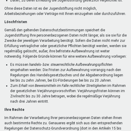
Daten, zu deren Erhebung die Jugendstiftung gesetzlich verpflichtet ist.
Ohne diese Daten ist es der Jugendstiftung nicht möglich,
Arbeitsbeziehungen oder Verträge mit Ihnen einzugehen oder durchzuführen.
Löschfristen
Gemäß den geltenden Datenschutzbestimmungen speichert die
Jugendstiftung Ihre personenbezogenen Daten nicht länger, als sie sie für die
Zwecke der jeweiligen Verarbeitung benötigt. Sofern die Daten nicht mehr zur
Erfüllung vertraglicher oder gesetzlicher Pflichten benötigt werden, werden sie
regelmäßig gelöscht, außer, ihre befristete Aufbewahrung ist weiter
notwendig. Folgende Gründe können für eine weitere Aufbewahrung vorliegen:
Es müssen
handels- bzw. steuerrechtliche Aufbewahrungspflichten
eingehalten werden: Die Fristen zur Aufbewahrung vorrangig nach den
Regelungen des Handelsgesetzbuches und der Abgabenordnung liegen
bei bis zu zehn Jahren, bei EU-Förderungen bei bis zu 20 Jahren.
Zum
Erhalt von Beweismitteln im Falle rechtlicher Streitigkeiten
im Rahmen
der gesetzlichen Verjährungsvorschriften: Verjährungsfristen können im
Zivilrecht bis zu 30 Jahre betragen, wobei die regelmäßige Verjährung
nach drei Jahren eintritt.
Ihre Rechte
Im Rahmen der Verarbeitung Ihrer personenbezogenen Daten stehen Ihnen
auch bestimmte Rechte zu. Genaueres ergibt sich aus den entsprechenden
Regelungen der Datenschutz-Grundverordnung (dort in den Artikeln 15 bis