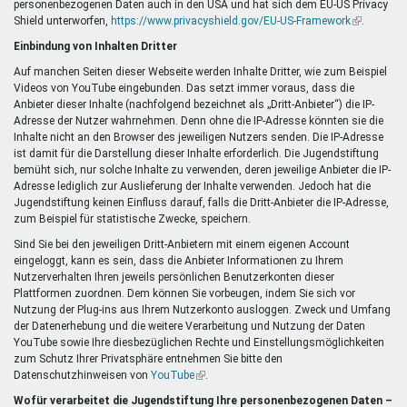
personenbezogenen Daten auch in den USA und hat sich dem EU-US Privacy
ist
Shield unterworfen,
https://www.privacyshield.gov/EU-US-Framework
extern)
(Link
.
ist
Einbindung von Inhalten Dritter
extern)
Auf manchen Seiten dieser Webseite werden Inhalte Dritter, wie zum Beispiel
Videos von YouTube eingebunden. Das setzt immer voraus, dass die
Anbieter dieser Inhalte (nachfolgend bezeichnet als „Dritt-Anbieter“) die IP-
Adresse der Nutzer wahrnehmen. Denn ohne die IP-Adresse könnten sie die
Inhalte nicht an den Browser des jeweiligen Nutzers senden. Die IP-Adresse
ist damit für die Darstellung dieser Inhalte erforderlich. Die Jugendstiftung
bemüht sich, nur solche Inhalte zu verwenden, deren jeweilige Anbieter die IP-
Adresse lediglich zur Auslieferung der Inhalte verwenden. Jedoch hat die
Jugendstiftung keinen Einfluss darauf, falls die Dritt-Anbieter die IP-Adresse,
zum Beispiel für statistische Zwecke, speichern.
Sind Sie bei den jeweiligen Dritt-Anbietern mit einem eigenen Account
eingeloggt, kann es sein, dass die Anbieter Informationen zu Ihrem
Nutzerverhalten Ihren jeweils persönlichen Benutzerkonten dieser
Plattformen zuordnen. Dem können Sie vorbeugen, indem Sie sich vor
Nutzung der Plug-ins aus Ihrem Nutzerkonto ausloggen. Zweck und Umfang
der Datenerhebung und die weitere Verarbeitung und Nutzung der Daten
YouTube sowie Ihre diesbezüglichen Rechte und Einstellungsmöglichkeiten
zum Schutz Ihrer Privatsphäre entnehmen Sie bitte den
Datenschutzhinweisen von
YouTube
(Link
.
ist
Wofür verarbeitet die Jugendstiftung Ihre personenbezogenen Daten –