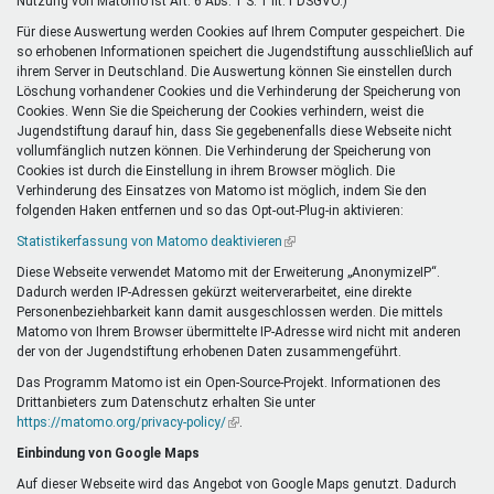
Nutzung von Matomo ist Art. 6 Abs. 1 S. 1 lit. f DSGVO.)
Für diese Auswertung werden Cookies auf Ihrem Computer gespeichert. Die
so erhobenen Informationen speichert die Jugendstiftung ausschließlich auf
ihrem Server in Deutschland. Die Auswertung können Sie einstellen durch
Löschung vorhandener Cookies und die Verhinderung der Speicherung von
Cookies. Wenn Sie die Speicherung der Cookies verhindern, weist die
Jugendstiftung darauf hin, dass Sie gegebenenfalls diese Webseite nicht
vollumfänglich nutzen können. Die Verhinderung der Speicherung von
Cookies ist durch die Einstellung in ihrem Browser möglich. Die
Verhinderung des Einsatzes von Matomo ist möglich, indem Sie den
folgenden Haken entfernen und so das Opt-out-Plug-in aktivieren:
Statistikerfassung von Matomo deaktivieren
(Link
ist
Diese Webseite verwendet Matomo mit der Erweiterung „AnonymizeIP“.
extern)
Dadurch werden IP-Adressen gekürzt weiterverarbeitet, eine direkte
Personenbeziehbarkeit kann damit ausgeschlossen werden. Die mittels
Matomo von Ihrem Browser übermittelte IP-Adresse wird nicht mit anderen
der von der Jugendstiftung erhobenen Daten zusammengeführt.
Das Programm Matomo ist ein Open-Source-Projekt. Informationen des
Drittanbieters zum Datenschutz erhalten Sie unter
https://matomo.org/privacy-policy/
(Link
.
ist
Einbindung von Google Maps
extern)
Auf dieser Webseite wird das Angebot von Google Maps genutzt. Dadurch