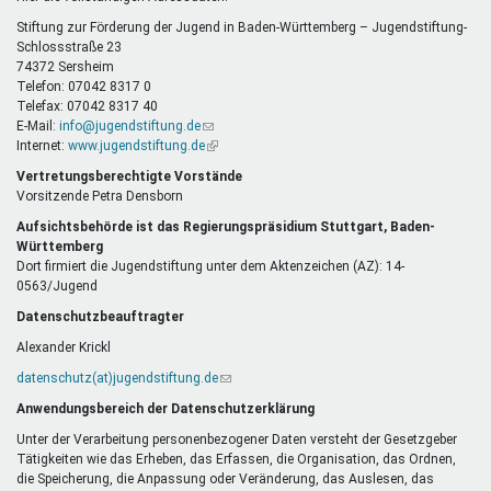
E-
Mail)
Stiftung zur Förderung der Jugend in Baden-Württemberg – Jugendstiftung-
Schlossstraße 23
74372 Sersheim
Telefon: 07042 8317 0
Telefax: 07042 8317 40
E-Mail:
info@jugendstiftung.de
(Link
Internet:
www.jugendstiftung.de
sendet
(Link
E-
ist
Vertretungsberechtigte Vorstände
Mail)
extern)
Vorsitzende Petra Densborn
Aufsichtsbehörde ist das Regierungspräsidium Stuttgart, Baden-
Württemberg
Dort firmiert die Jugendstiftung unter dem Aktenzeichen (AZ): 14-
0563/Jugend
Datenschutzbeauftragter
Alexander Krickl
datenschutz(at)jugendstiftung.de
(Link
sendet
Anwendungsbereich der Datenschutzerklärung
E-
Mail)
Unter der Verarbeitung personenbezogener Daten versteht der Gesetzgeber
Tätigkeiten wie das Erheben, das Erfassen, die Organisation, das Ordnen,
die Speicherung, die Anpassung oder Veränderung, das Auslesen, das