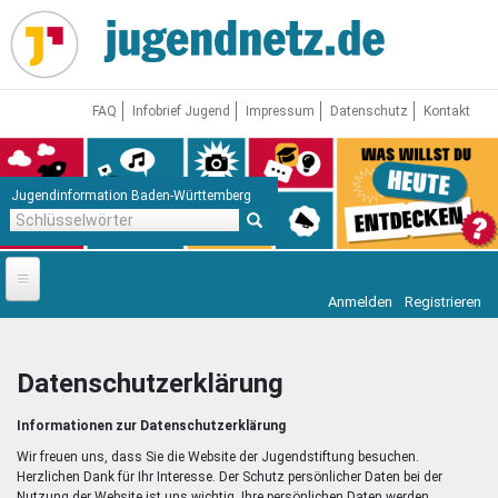
Direkt
zum
Inhalt
FAQ
Infobrief Jugend
Impressum
Datenschutz
Kontakt
Jugendinformation Baden-Württemberg
Schlüsselwörter
Anmelden
Registrieren
Startseite
News
Datenschutzerklärung
Jugendnetz
Informationen zur Datenschutzerklärung
Freizeit & Reisen
Vor Ort
Wir freuen uns, dass Sie die Website der Jugendstiftung besuchen.
Herzlichen Dank für Ihr Interesse. Der Schutz persönlicher Daten bei der
Nutzung der Website ist uns wichtig. Ihre persönlichen Daten werden