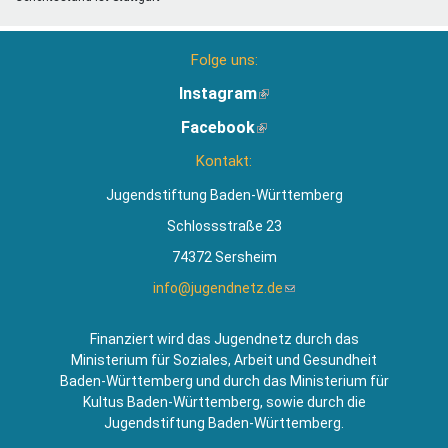
Folge uns:
Instagram
(Link
ist
Facebook
(Link
extern)
ist
Kontakt:
extern)
Jugendstiftung Baden-Württemberg
Schlossstraße 23
74372 Sersheim
info@jugendnetz.de
(Link
sendet
E-
Finanziert wird das Jugendnetz durch das
Mail)
Ministerium für Soziales, Arbeit und Gesundheit
Baden-Württemberg und durch das Ministerium für
Kultus Baden-Württemberg, sowie durch die
Jugendstiftung Baden-Württemberg.