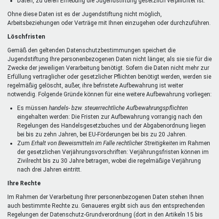
Daten, zu deren Erhebung die Jugendstiftung gesetzlich verpflichtet ist.
Ohne diese Daten ist es der Jugendstiftung nicht möglich,
Arbeitsbeziehungen oder Verträge mit Ihnen einzugehen oder durchzuführen.
Löschfristen
Gemäß den geltenden Datenschutzbestimmungen speichert die
Jugendstiftung Ihre personenbezogenen Daten nicht länger, als sie sie für die
Zwecke der jeweiligen Verarbeitung benötigt. Sofern die Daten nicht mehr zur
Erfüllung vertraglicher oder gesetzlicher Pflichten benötigt werden, werden sie
regelmäßig gelöscht, außer, ihre befristete Aufbewahrung ist weiter
notwendig. Folgende Gründe können für eine weitere Aufbewahrung vorliegen:
Es müssen
handels- bzw. steuerrechtliche Aufbewahrungspflichten
eingehalten werden: Die Fristen zur Aufbewahrung vorrangig nach den
Regelungen des Handelsgesetzbuches und der Abgabenordnung liegen
bei bis zu zehn Jahren, bei EU-Förderungen bei bis zu 20 Jahren.
Zum
Erhalt von Beweismitteln im Falle rechtlicher Streitigkeiten
im Rahmen
der gesetzlichen Verjährungsvorschriften: Verjährungsfristen können im
Zivilrecht bis zu 30 Jahre betragen, wobei die regelmäßige Verjährung
nach drei Jahren eintritt.
Ihre Rechte
Im Rahmen der Verarbeitung Ihrer personenbezogenen Daten stehen Ihnen
auch bestimmte Rechte zu. Genaueres ergibt sich aus den entsprechenden
Regelungen der Datenschutz-Grundverordnung (dort in den Artikeln 15 bis