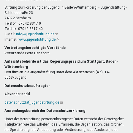
E-
Mail)
Stiftung zur Förderung der Jugend in Baden-Württemberg – Jugendstiftung-
Schlossstraße 23
74372 Sersheim
Telefon: 07042 8317 0
Telefax: 07042 8317 40
E-Mail:
info@jugendstiftung.de
(Link
Internet:
www.jugendstiftung.de
sendet
(Link
E-
ist
Vertretungsberechtigte Vorstände
Mail)
extern)
Vorsitzende Petra Densborn
Aufsichtsbehörde ist das Regierungspräsidium Stuttgart, Baden-
Württemberg
Dort firmiert die Jugendstiftung unter dem Aktenzeichen (AZ): 14-
0563/Jugend
Datenschutzbeauftragter
Alexander Krickl
datenschutz(at)jugendstiftung.de
(Link
sendet
Anwendungsbereich der Datenschutzerklärung
E-
Mail)
Unter der Verarbeitung personenbezogener Daten versteht der Gesetzgeber
Tätigkeiten wie das Erheben, das Erfassen, die Organisation, das Ordnen,
die Speicherung, die Anpassung oder Veränderung, das Auslesen, das