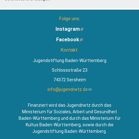
Folge uns:
Instagram
(Link
ist
Facebook
(Link
extern)
ist
Kontakt:
extern)
Jugendstiftung Baden-Württemberg
Schlossstraße 23
74372 Sersheim
info@jugendnetz.de
(Link
sendet
E-
Finanziert wird das Jugendnetz durch das
Mail)
Ministerium für Soziales, Arbeit und Gesundheit
Baden-Württemberg und durch das Ministerium für
Kultus Baden-Württemberg, sowie durch die
Jugendstiftung Baden-Württemberg.