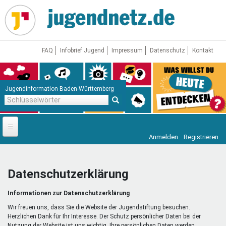
Direkt
zum
Inhalt
FAQ
Infobrief Jugend
Impressum
Datenschutz
Kontakt
Jugendinformation Baden-Württemberg
Schlüsselwörter
Anmelden
Registrieren
Startseite
News
Datenschutzerklärung
Jugendnetz
Informationen zur Datenschutzerklärung
Freizeit & Reisen
Vor Ort
Wir freuen uns, dass Sie die Website der Jugendstiftung besuchen.
Herzlichen Dank für Ihr Interesse. Der Schutz persönlicher Daten bei der
Nutzung der Website ist uns wichtig. Ihre persönlichen Daten werden