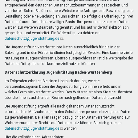
Mentoren & Projekte
entsprechend den deutschen Datenschutzbestimmungen gespeichert und
verarbeitet. Sofern Sie über unsere Website eine Anfrage, eine Bewerbung, eine
Bestellung oder eine Buchung an uns richten, so erfolgt die Offenlegung Ihrer
Daten auf ausdrücklicher freiwilliger Basis. Ihre personenbezogenen Daten
Schule & Beruf
werden zur weiteren Bearbeitung genutzt und bis auf Widerruf elektronisch
gespeichert und verarbeitet. Ein Widerruf ist zu richten an
datenschutz@jugendstiftung.de
(Link
.
sendet
Die Jugendstiftung verarbeitet Ihre Daten ausschließlich für die in der
Demokratie & Beteiligung
E-
Satzung und in den Förderrichtlinien festgelegten Zwecke. Eine kommerzielle
Mail)
Nutzung ist ausgeschlossen. Ebenso ausgeschlossen ist die Weitergabe der
Daten an Dritte, die diese kommerziell nutzen könnten.
Datenschutzerklärung Jugendstiftung Baden-Württemberg
Im Folgenden erhalten Sie einen Überblick darüber, welche
personenbezogenen Daten die Jugendstiftung von Ihnen erhebt und in
welcher Form sie verarbeitet werden. Des Weiteren erhalten Sie eine Übersicht
über die Ihnen zustehenden Rechte nach geltendem Datenschutzrecht.
Die Jugendstiftung ergreift alle nach geltendem Datenschutzrecht
erforderlichen Maßnahmen, um den Schutz Ihrer personenbezogenen Daten
zu gewährleisten. Bei allen Fragen bezüglich der Datenverarbeitung und zur
Wahrnehmung Ihrer Rechte auf Datenschutz können Sie sich gerne an
datenschutz@jugendstiftung.de
(Link
wenden.
sendet
Hier die vollständigen Adressdaten: