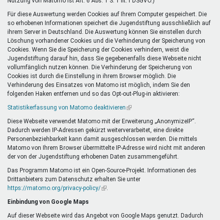
Nutzung von Matomo ist Art. 6 Abs. 1 S. 1 lit. f DSGVO.)
Für diese Auswertung werden Cookies auf Ihrem Computer gespeichert. Die
so erhobenen Informationen speichert die Jugendstiftung ausschließlich auf
ihrem Server in Deutschland. Die Auswertung können Sie einstellen durch
Löschung vorhandener Cookies und die Verhinderung der Speicherung von
Cookies. Wenn Sie die Speicherung der Cookies verhindern, weist die
Jugendstiftung darauf hin, dass Sie gegebenenfalls diese Webseite nicht
vollumfänglich nutzen können. Die Verhinderung der Speicherung von
Cookies ist durch die Einstellung in ihrem Browser möglich. Die
Verhinderung des Einsatzes von Matomo ist möglich, indem Sie den
folgenden Haken entfernen und so das Opt-out-Plug-in aktivieren:
Statistikerfassung von Matomo deaktivieren
(Link
ist
Diese Webseite verwendet Matomo mit der Erweiterung „AnonymizeIP“.
extern)
Dadurch werden IP-Adressen gekürzt weiterverarbeitet, eine direkte
Personenbeziehbarkeit kann damit ausgeschlossen werden. Die mittels
Matomo von Ihrem Browser übermittelte IP-Adresse wird nicht mit anderen
der von der Jugendstiftung erhobenen Daten zusammengeführt.
Das Programm Matomo ist ein Open-Source-Projekt. Informationen des
Drittanbieters zum Datenschutz erhalten Sie unter
https://matomo.org/privacy-policy/
(Link
.
ist
Einbindung von Google Maps
extern)
Auf dieser Webseite wird das Angebot von Google Maps genutzt. Dadurch