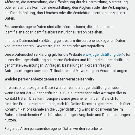
Abfragen, die Verwendung, die Offenlegung durch Übermittlung, Verbreitung
oder eine andere Form der Bereitstellung, den Abgleich oder die Verknüpfung,
die Einschränkung, das Löschen oder die Vernichtung personenbezogener
Daten.
Personenbezogene Daten sind alle Informationen, die sich auf eine
identifizierte oder identifizierbare natürliche Person beziehen.
In dieser Datenschutzerklärung geht es um die personenbezogenen Daten
von Interessenten, Bewerbern, Besuchern oder Antragstellern.
Diese Datenschutzerklärung gilt für die Website
www.jugendstiftung.de
(Link
, für
durch die Jugendstiftung betriebene Websites und für an die Jugendstiftung
ist
gerichtete Bewerbungen, Anfragen, Bestellungen, Förderanfragen,
extern)
Antragstellungen sowie die Teilnahme und Mitwirkung an Veranstaltungen.
Welche personenbezogenen Daten verarbeiten wir?
Ihre personenbezogenen Daten werden von der Jugendstiftung erhoben,
wenn Sie mit der Jugendstiftung, z. B. als Interessent oder Antragsteller in
Kontakt treten. Dies kann beispielsweise geschehen, indem Sie sich für
einzelne Produkte interessieren, sich für Online-Dienste registrieren, sich über
Kommunikationskanäle an die Jugendstiftung wenden oder wenn Sie im
Rahmen bestehender Geschäftsbeziehungen Angebote und Dienstleistungen
nutzen.
Folgende Arten personenbezogener Daten werden verarbeitet: