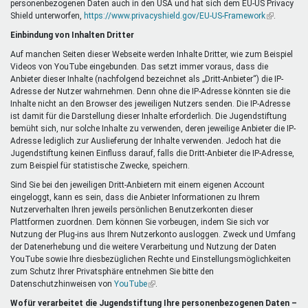
personenbezogenen Daten auch in den USA und hat sich dem EU-US Privacy
ist
Shield unterworfen,
https://www.privacyshield.gov/EU-US-Framework
extern)
(Link
.
ist
Einbindung von Inhalten Dritter
extern)
Auf manchen Seiten dieser Webseite werden Inhalte Dritter, wie zum Beispiel
Videos von YouTube eingebunden. Das setzt immer voraus, dass die
Anbieter dieser Inhalte (nachfolgend bezeichnet als „Dritt-Anbieter“) die IP-
Adresse der Nutzer wahrnehmen. Denn ohne die IP-Adresse könnten sie die
Inhalte nicht an den Browser des jeweiligen Nutzers senden. Die IP-Adresse
ist damit für die Darstellung dieser Inhalte erforderlich. Die Jugendstiftung
bemüht sich, nur solche Inhalte zu verwenden, deren jeweilige Anbieter die IP-
Adresse lediglich zur Auslieferung der Inhalte verwenden. Jedoch hat die
Jugendstiftung keinen Einfluss darauf, falls die Dritt-Anbieter die IP-Adresse,
zum Beispiel für statistische Zwecke, speichern.
Sind Sie bei den jeweiligen Dritt-Anbietern mit einem eigenen Account
eingeloggt, kann es sein, dass die Anbieter Informationen zu Ihrem
Nutzerverhalten Ihren jeweils persönlichen Benutzerkonten dieser
Plattformen zuordnen. Dem können Sie vorbeugen, indem Sie sich vor
Nutzung der Plug-ins aus Ihrem Nutzerkonto ausloggen. Zweck und Umfang
der Datenerhebung und die weitere Verarbeitung und Nutzung der Daten
YouTube sowie Ihre diesbezüglichen Rechte und Einstellungsmöglichkeiten
zum Schutz Ihrer Privatsphäre entnehmen Sie bitte den
Datenschutzhinweisen von
YouTube
(Link
.
ist
Wofür verarbeitet die Jugendstiftung Ihre personenbezogenen Daten –