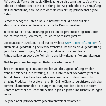
Abfragen, die Verwendung, die Offenlegung durch Übermittlung, Verbreitung
oder eine andere Form der Bereitstellung, den Abgleich oder die Verknüpfung,
die Einschränkung, das Löschen oder die Vernichtung personenbezogener
Daten.
Personenbezogene Daten sind alle Informationen, die sich auf eine
identifizierte oder identifizierbare natürliche Person beziehen.
In dieser Datenschutzerklärung geht es um die personenbezogenen Daten
von Interessenten, Bewerbern, Besuchern oder Antragstellern.
Diese Datenschutzerklärung gilt für die Website
www.jugendstiftung.de
(Link
, für
durch die Jugendstiftung betriebene Websites und für an die Jugendstiftung
ist
gerichtete Bewerbungen, Anfragen, Bestellungen, Förderanfragen,
extern)
Antragstellungen sowie die Teilnahme und Mitwirkung an Veranstaltungen.
Welche personenbezogenen Daten verarbeiten wir?
Ihre personenbezogenen Daten werden von der Jugendstiftung erhoben,
wenn Sie mit der Jugendstiftung, z. B. als Interessent oder Antragsteller in
Kontakt treten. Dies kann beispielsweise geschehen, indem Sie sich für
einzelne Produkte interessieren, sich für Online-Dienste registrieren, sich über
Kommunikationskanäle an die Jugendstiftung wenden oder wenn Sie im
Rahmen bestehender Geschäftsbeziehungen Angebote und Dienstleistungen
nutzen.
Folgende Arten personenbezogener Daten werden verarbeitet: