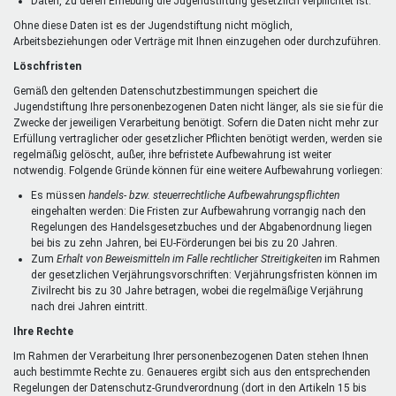
Daten, zu deren Erhebung die Jugendstiftung gesetzlich verpflichtet ist.
Ohne diese Daten ist es der Jugendstiftung nicht möglich,
Arbeitsbeziehungen oder Verträge mit Ihnen einzugehen oder durchzuführen.
Löschfristen
Gemäß den geltenden Datenschutzbestimmungen speichert die
Jugendstiftung Ihre personenbezogenen Daten nicht länger, als sie sie für die
Zwecke der jeweiligen Verarbeitung benötigt. Sofern die Daten nicht mehr zur
Erfüllung vertraglicher oder gesetzlicher Pflichten benötigt werden, werden sie
regelmäßig gelöscht, außer, ihre befristete Aufbewahrung ist weiter
notwendig. Folgende Gründe können für eine weitere Aufbewahrung vorliegen:
Es müssen
handels- bzw. steuerrechtliche Aufbewahrungspflichten
eingehalten werden: Die Fristen zur Aufbewahrung vorrangig nach den
Regelungen des Handelsgesetzbuches und der Abgabenordnung liegen
bei bis zu zehn Jahren, bei EU-Förderungen bei bis zu 20 Jahren.
Zum
Erhalt von Beweismitteln im Falle rechtlicher Streitigkeiten
im Rahmen
der gesetzlichen Verjährungsvorschriften: Verjährungsfristen können im
Zivilrecht bis zu 30 Jahre betragen, wobei die regelmäßige Verjährung
nach drei Jahren eintritt.
Ihre Rechte
Im Rahmen der Verarbeitung Ihrer personenbezogenen Daten stehen Ihnen
auch bestimmte Rechte zu. Genaueres ergibt sich aus den entsprechenden
Regelungen der Datenschutz-Grundverordnung (dort in den Artikeln 15 bis