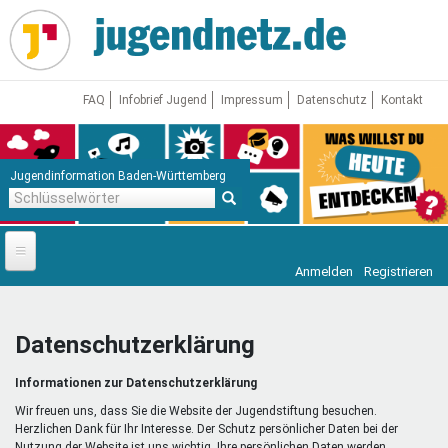
Direkt
zum
Inhalt
FAQ
Infobrief Jugend
Impressum
Datenschutz
Kontakt
Jugendinformation Baden-Württemberg
Schlüsselwörter
Anmelden
Registrieren
Startseite
News
Datenschutzerklärung
Jugendnetz
Informationen zur Datenschutzerklärung
Freizeit & Reisen
Vor Ort
Wir freuen uns, dass Sie die Website der Jugendstiftung besuchen.
Herzlichen Dank für Ihr Interesse. Der Schutz persönlicher Daten bei der
Nutzung der Website ist uns wichtig. Ihre persönlichen Daten werden