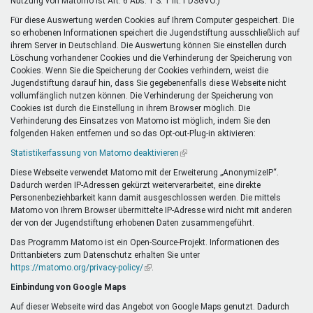
Nutzung von Matomo ist Art. 6 Abs. 1 S. 1 lit. f DSGVO.)
Für diese Auswertung werden Cookies auf Ihrem Computer gespeichert. Die
so erhobenen Informationen speichert die Jugendstiftung ausschließlich auf
ihrem Server in Deutschland. Die Auswertung können Sie einstellen durch
Löschung vorhandener Cookies und die Verhinderung der Speicherung von
Cookies. Wenn Sie die Speicherung der Cookies verhindern, weist die
Jugendstiftung darauf hin, dass Sie gegebenenfalls diese Webseite nicht
vollumfänglich nutzen können. Die Verhinderung der Speicherung von
Cookies ist durch die Einstellung in ihrem Browser möglich. Die
Verhinderung des Einsatzes von Matomo ist möglich, indem Sie den
folgenden Haken entfernen und so das Opt-out-Plug-in aktivieren:
Statistikerfassung von Matomo deaktivieren
(Link
ist
Diese Webseite verwendet Matomo mit der Erweiterung „AnonymizeIP“.
extern)
Dadurch werden IP-Adressen gekürzt weiterverarbeitet, eine direkte
Personenbeziehbarkeit kann damit ausgeschlossen werden. Die mittels
Matomo von Ihrem Browser übermittelte IP-Adresse wird nicht mit anderen
der von der Jugendstiftung erhobenen Daten zusammengeführt.
Das Programm Matomo ist ein Open-Source-Projekt. Informationen des
Drittanbieters zum Datenschutz erhalten Sie unter
https://matomo.org/privacy-policy/
(Link
.
ist
Einbindung von Google Maps
extern)
Auf dieser Webseite wird das Angebot von Google Maps genutzt. Dadurch