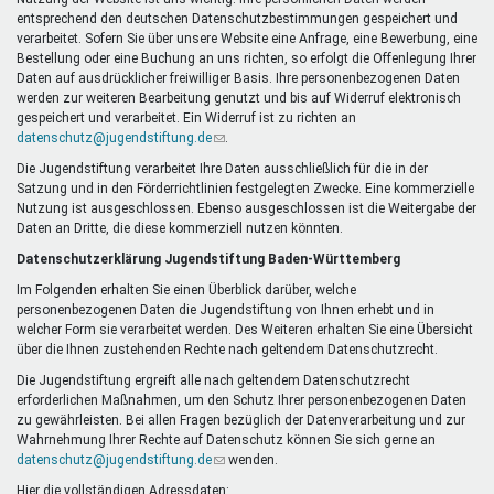
Mentoren & Projekte
entsprechend den deutschen Datenschutzbestimmungen gespeichert und
verarbeitet. Sofern Sie über unsere Website eine Anfrage, eine Bewerbung, eine
Bestellung oder eine Buchung an uns richten, so erfolgt die Offenlegung Ihrer
Daten auf ausdrücklicher freiwilliger Basis. Ihre personenbezogenen Daten
Schule & Beruf
werden zur weiteren Bearbeitung genutzt und bis auf Widerruf elektronisch
gespeichert und verarbeitet. Ein Widerruf ist zu richten an
datenschutz@jugendstiftung.de
(Link
.
sendet
Die Jugendstiftung verarbeitet Ihre Daten ausschließlich für die in der
Demokratie & Beteiligung
E-
Satzung und in den Förderrichtlinien festgelegten Zwecke. Eine kommerzielle
Mail)
Nutzung ist ausgeschlossen. Ebenso ausgeschlossen ist die Weitergabe der
Daten an Dritte, die diese kommerziell nutzen könnten.
Datenschutzerklärung Jugendstiftung Baden-Württemberg
Im Folgenden erhalten Sie einen Überblick darüber, welche
personenbezogenen Daten die Jugendstiftung von Ihnen erhebt und in
welcher Form sie verarbeitet werden. Des Weiteren erhalten Sie eine Übersicht
über die Ihnen zustehenden Rechte nach geltendem Datenschutzrecht.
Die Jugendstiftung ergreift alle nach geltendem Datenschutzrecht
erforderlichen Maßnahmen, um den Schutz Ihrer personenbezogenen Daten
zu gewährleisten. Bei allen Fragen bezüglich der Datenverarbeitung und zur
Wahrnehmung Ihrer Rechte auf Datenschutz können Sie sich gerne an
datenschutz@jugendstiftung.de
(Link
wenden.
sendet
Hier die vollständigen Adressdaten: