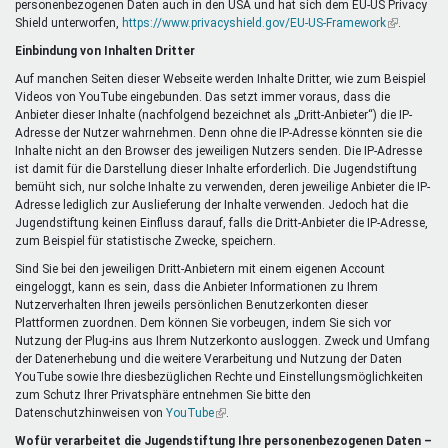
personenbezogenen Daten auch in den USA und hat sich dem EU-US Privacy
ist
Shield unterworfen,
https://www.privacyshield.gov/EU-US-Framework
extern)
(Link
.
ist
Einbindung von Inhalten Dritter
extern)
Auf manchen Seiten dieser Webseite werden Inhalte Dritter, wie zum Beispiel
Videos von YouTube eingebunden. Das setzt immer voraus, dass die
Anbieter dieser Inhalte (nachfolgend bezeichnet als „Dritt-Anbieter“) die IP-
Adresse der Nutzer wahrnehmen. Denn ohne die IP-Adresse könnten sie die
Inhalte nicht an den Browser des jeweiligen Nutzers senden. Die IP-Adresse
ist damit für die Darstellung dieser Inhalte erforderlich. Die Jugendstiftung
bemüht sich, nur solche Inhalte zu verwenden, deren jeweilige Anbieter die IP-
Adresse lediglich zur Auslieferung der Inhalte verwenden. Jedoch hat die
Jugendstiftung keinen Einfluss darauf, falls die Dritt-Anbieter die IP-Adresse,
zum Beispiel für statistische Zwecke, speichern.
Sind Sie bei den jeweiligen Dritt-Anbietern mit einem eigenen Account
eingeloggt, kann es sein, dass die Anbieter Informationen zu Ihrem
Nutzerverhalten Ihren jeweils persönlichen Benutzerkonten dieser
Plattformen zuordnen. Dem können Sie vorbeugen, indem Sie sich vor
Nutzung der Plug-ins aus Ihrem Nutzerkonto ausloggen. Zweck und Umfang
der Datenerhebung und die weitere Verarbeitung und Nutzung der Daten
YouTube sowie Ihre diesbezüglichen Rechte und Einstellungsmöglichkeiten
zum Schutz Ihrer Privatsphäre entnehmen Sie bitte den
Datenschutzhinweisen von
YouTube
(Link
.
ist
Wofür verarbeitet die Jugendstiftung Ihre personenbezogenen Daten –