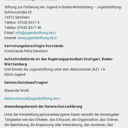
E-
Mail)
Stiftung zur Förderung der Jugend in Baden-Württemberg – Jugendstiftung-
Schlossstraße 23
74372 Sersheim
Telefon: 07042 8317 0
Telefax: 07042 8317 40
E-Mail:
info@jugendstiftung.de
(Link
Internet:
www.jugendstiftung.de
sendet
(Link
E-
ist
Vertretungsberechtigte Vorstände
Mail)
extern)
Vorsitzende Petra Densborn
Aufsichtsbehörde ist das Regierungspräsidium Stuttgart, Baden-
Württemberg
Dort firmiert die Jugendstiftung unter dem Aktenzeichen (AZ): 14-
0563/Jugend
Datenschutzbeauftragter
Alexander Krickl
datenschutz(at)jugendstiftung.de
(Link
sendet
Anwendungsbereich der Datenschutzerklärung
E-
Mail)
Unter der Verarbeitung personenbezogener Daten versteht der Gesetzgeber
Tätigkeiten wie das Erheben, das Erfassen, die Organisation, das Ordnen,
die Speicherung, die Anpassung oder Veränderung, das Auslesen, das