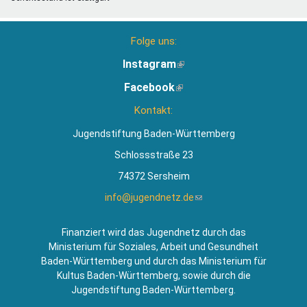
Folge uns:
Instagram
(Link
ist
Facebook
(Link
extern)
ist
Kontakt:
extern)
Jugendstiftung Baden-Württemberg
Schlossstraße 23
74372 Sersheim
info@jugendnetz.de
(Link
sendet
E-
Finanziert wird das Jugendnetz durch das
Mail)
Ministerium für Soziales, Arbeit und Gesundheit
Baden-Württemberg und durch das Ministerium für
Kultus Baden-Württemberg, sowie durch die
Jugendstiftung Baden-Württemberg.