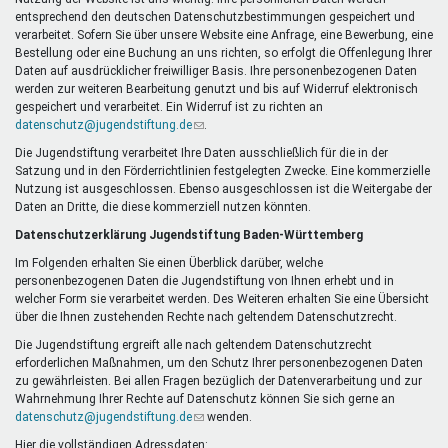
Mentoren & Projekte
entsprechend den deutschen Datenschutzbestimmungen gespeichert und
verarbeitet. Sofern Sie über unsere Website eine Anfrage, eine Bewerbung, eine
Bestellung oder eine Buchung an uns richten, so erfolgt die Offenlegung Ihrer
Daten auf ausdrücklicher freiwilliger Basis. Ihre personenbezogenen Daten
Schule & Beruf
werden zur weiteren Bearbeitung genutzt und bis auf Widerruf elektronisch
gespeichert und verarbeitet. Ein Widerruf ist zu richten an
datenschutz@jugendstiftung.de
(Link
.
sendet
Die Jugendstiftung verarbeitet Ihre Daten ausschließlich für die in der
Demokratie & Beteiligung
E-
Satzung und in den Förderrichtlinien festgelegten Zwecke. Eine kommerzielle
Mail)
Nutzung ist ausgeschlossen. Ebenso ausgeschlossen ist die Weitergabe der
Daten an Dritte, die diese kommerziell nutzen könnten.
Datenschutzerklärung Jugendstiftung Baden-Württemberg
Im Folgenden erhalten Sie einen Überblick darüber, welche
personenbezogenen Daten die Jugendstiftung von Ihnen erhebt und in
welcher Form sie verarbeitet werden. Des Weiteren erhalten Sie eine Übersicht
über die Ihnen zustehenden Rechte nach geltendem Datenschutzrecht.
Die Jugendstiftung ergreift alle nach geltendem Datenschutzrecht
erforderlichen Maßnahmen, um den Schutz Ihrer personenbezogenen Daten
zu gewährleisten. Bei allen Fragen bezüglich der Datenverarbeitung und zur
Wahrnehmung Ihrer Rechte auf Datenschutz können Sie sich gerne an
datenschutz@jugendstiftung.de
(Link
wenden.
sendet
Hier die vollständigen Adressdaten: