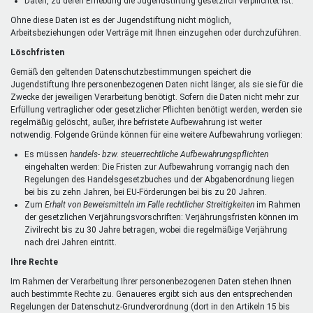
Daten, zu deren Erhebung die Jugendstiftung gesetzlich verpflichtet ist.
Ohne diese Daten ist es der Jugendstiftung nicht möglich,
Arbeitsbeziehungen oder Verträge mit Ihnen einzugehen oder durchzuführen.
Löschfristen
Gemäß den geltenden Datenschutzbestimmungen speichert die
Jugendstiftung Ihre personenbezogenen Daten nicht länger, als sie sie für die
Zwecke der jeweiligen Verarbeitung benötigt. Sofern die Daten nicht mehr zur
Erfüllung vertraglicher oder gesetzlicher Pflichten benötigt werden, werden sie
regelmäßig gelöscht, außer, ihre befristete Aufbewahrung ist weiter
notwendig. Folgende Gründe können für eine weitere Aufbewahrung vorliegen:
Es müssen
handels- bzw. steuerrechtliche Aufbewahrungspflichten
eingehalten werden: Die Fristen zur Aufbewahrung vorrangig nach den
Regelungen des Handelsgesetzbuches und der Abgabenordnung liegen
bei bis zu zehn Jahren, bei EU-Förderungen bei bis zu 20 Jahren.
Zum
Erhalt von Beweismitteln im Falle rechtlicher Streitigkeiten
im Rahmen
der gesetzlichen Verjährungsvorschriften: Verjährungsfristen können im
Zivilrecht bis zu 30 Jahre betragen, wobei die regelmäßige Verjährung
nach drei Jahren eintritt.
Ihre Rechte
Im Rahmen der Verarbeitung Ihrer personenbezogenen Daten stehen Ihnen
auch bestimmte Rechte zu. Genaueres ergibt sich aus den entsprechenden
Regelungen der Datenschutz-Grundverordnung (dort in den Artikeln 15 bis