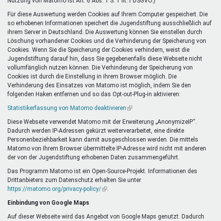
Nutzung von Matomo ist Art. 6 Abs. 1 S. 1 lit. f DSGVO.)
Für diese Auswertung werden Cookies auf Ihrem Computer gespeichert. Die
so erhobenen Informationen speichert die Jugendstiftung ausschließlich auf
ihrem Server in Deutschland. Die Auswertung können Sie einstellen durch
Löschung vorhandener Cookies und die Verhinderung der Speicherung von
Cookies. Wenn Sie die Speicherung der Cookies verhindern, weist die
Jugendstiftung darauf hin, dass Sie gegebenenfalls diese Webseite nicht
vollumfänglich nutzen können. Die Verhinderung der Speicherung von
Cookies ist durch die Einstellung in ihrem Browser möglich. Die
Verhinderung des Einsatzes von Matomo ist möglich, indem Sie den
folgenden Haken entfernen und so das Opt-out-Plug-in aktivieren:
Statistikerfassung von Matomo deaktivieren
(Link
ist
Diese Webseite verwendet Matomo mit der Erweiterung „AnonymizeIP“.
extern)
Dadurch werden IP-Adressen gekürzt weiterverarbeitet, eine direkte
Personenbeziehbarkeit kann damit ausgeschlossen werden. Die mittels
Matomo von Ihrem Browser übermittelte IP-Adresse wird nicht mit anderen
der von der Jugendstiftung erhobenen Daten zusammengeführt.
Das Programm Matomo ist ein Open-Source-Projekt. Informationen des
Drittanbieters zum Datenschutz erhalten Sie unter
https://matomo.org/privacy-policy/
(Link
.
ist
Einbindung von Google Maps
extern)
Auf dieser Webseite wird das Angebot von Google Maps genutzt. Dadurch