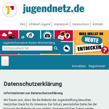
Direkt
zum
Inhalt
FAQ
Infobrief Jugend
Impressum
Datenschutz
Kontakt
Jugendinformation Baden-Württemberg
Schlüsselwörter
Anmelden
Registrieren
Startseite
News
Datenschutzerklärung
Jugendnetz
Informationen zur Datenschutzerklärung
Freizeit & Reisen
Vor Ort
Wir freuen uns, dass Sie die Website der Jugendstiftung besuchen.
Herzlichen Dank für Ihr Interesse. Der Schutz persönlicher Daten bei der
Nutzung der Website ist uns wichtig. Ihre persönlichen Daten werden