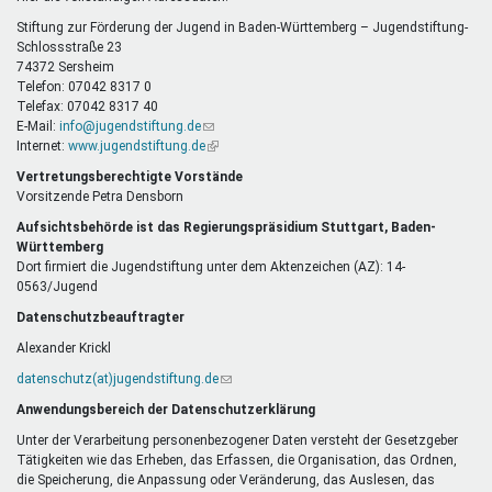
E-
Mail)
Stiftung zur Förderung der Jugend in Baden-Württemberg – Jugendstiftung-
Schlossstraße 23
74372 Sersheim
Telefon: 07042 8317 0
Telefax: 07042 8317 40
E-Mail:
info@jugendstiftung.de
(Link
Internet:
www.jugendstiftung.de
sendet
(Link
E-
ist
Vertretungsberechtigte Vorstände
Mail)
extern)
Vorsitzende Petra Densborn
Aufsichtsbehörde ist das Regierungspräsidium Stuttgart, Baden-
Württemberg
Dort firmiert die Jugendstiftung unter dem Aktenzeichen (AZ): 14-
0563/Jugend
Datenschutzbeauftragter
Alexander Krickl
datenschutz(at)jugendstiftung.de
(Link
sendet
Anwendungsbereich der Datenschutzerklärung
E-
Mail)
Unter der Verarbeitung personenbezogener Daten versteht der Gesetzgeber
Tätigkeiten wie das Erheben, das Erfassen, die Organisation, das Ordnen,
die Speicherung, die Anpassung oder Veränderung, das Auslesen, das