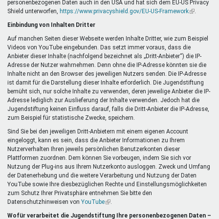
personenbezogenen Daten auch in den USA und hat sich dem EU-US Privacy
ist
Shield unterworfen,
https://www.privacyshield.gov/EU-US-Framework
extern)
(Link
.
ist
Einbindung von Inhalten Dritter
extern)
Auf manchen Seiten dieser Webseite werden Inhalte Dritter, wie zum Beispiel
Videos von YouTube eingebunden. Das setzt immer voraus, dass die
Anbieter dieser Inhalte (nachfolgend bezeichnet als „Dritt-Anbieter“) die IP-
Adresse der Nutzer wahrnehmen. Denn ohne die IP-Adresse könnten sie die
Inhalte nicht an den Browser des jeweiligen Nutzers senden. Die IP-Adresse
ist damit für die Darstellung dieser Inhalte erforderlich. Die Jugendstiftung
bemüht sich, nur solche Inhalte zu verwenden, deren jeweilige Anbieter die IP-
Adresse lediglich zur Auslieferung der Inhalte verwenden. Jedoch hat die
Jugendstiftung keinen Einfluss darauf, falls die Dritt-Anbieter die IP-Adresse,
zum Beispiel für statistische Zwecke, speichern.
Sind Sie bei den jeweiligen Dritt-Anbietern mit einem eigenen Account
eingeloggt, kann es sein, dass die Anbieter Informationen zu Ihrem
Nutzerverhalten Ihren jeweils persönlichen Benutzerkonten dieser
Plattformen zuordnen. Dem können Sie vorbeugen, indem Sie sich vor
Nutzung der Plug-ins aus Ihrem Nutzerkonto ausloggen. Zweck und Umfang
der Datenerhebung und die weitere Verarbeitung und Nutzung der Daten
YouTube sowie Ihre diesbezüglichen Rechte und Einstellungsmöglichkeiten
zum Schutz Ihrer Privatsphäre entnehmen Sie bitte den
Datenschutzhinweisen von
YouTube
(Link
.
ist
Wofür verarbeitet die Jugendstiftung Ihre personenbezogenen Daten –