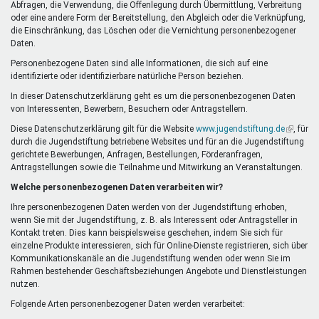
Abfragen, die Verwendung, die Offenlegung durch Übermittlung, Verbreitung
oder eine andere Form der Bereitstellung, den Abgleich oder die Verknüpfung,
die Einschränkung, das Löschen oder die Vernichtung personenbezogener
Daten.
Personenbezogene Daten sind alle Informationen, die sich auf eine
identifizierte oder identifizierbare natürliche Person beziehen.
In dieser Datenschutzerklärung geht es um die personenbezogenen Daten
von Interessenten, Bewerbern, Besuchern oder Antragstellern.
Diese Datenschutzerklärung gilt für die Website
www.jugendstiftung.de
(Link
, für
durch die Jugendstiftung betriebene Websites und für an die Jugendstiftung
ist
gerichtete Bewerbungen, Anfragen, Bestellungen, Förderanfragen,
extern)
Antragstellungen sowie die Teilnahme und Mitwirkung an Veranstaltungen.
Welche personenbezogenen Daten verarbeiten wir?
Ihre personenbezogenen Daten werden von der Jugendstiftung erhoben,
wenn Sie mit der Jugendstiftung, z. B. als Interessent oder Antragsteller in
Kontakt treten. Dies kann beispielsweise geschehen, indem Sie sich für
einzelne Produkte interessieren, sich für Online-Dienste registrieren, sich über
Kommunikationskanäle an die Jugendstiftung wenden oder wenn Sie im
Rahmen bestehender Geschäftsbeziehungen Angebote und Dienstleistungen
nutzen.
Folgende Arten personenbezogener Daten werden verarbeitet: