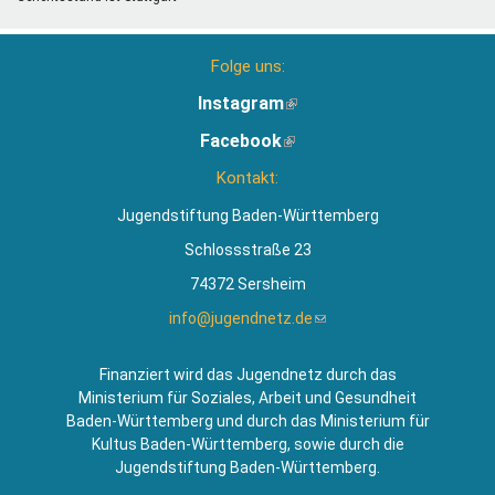
Folge uns:
Instagram
(Link
ist
Facebook
(Link
extern)
ist
Kontakt:
extern)
Jugendstiftung Baden-Württemberg
Schlossstraße 23
74372 Sersheim
info@jugendnetz.de
(Link
sendet
E-
Finanziert wird das Jugendnetz durch das
Mail)
Ministerium für Soziales, Arbeit und Gesundheit
Baden-Württemberg und durch das Ministerium für
Kultus Baden-Württemberg, sowie durch die
Jugendstiftung Baden-Württemberg.