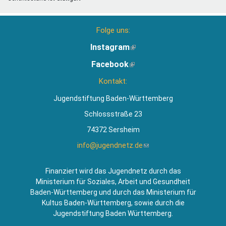
Folge uns:
Instagram
(Link
ist
Facebook
(Link
extern)
ist
Kontakt:
extern)
Jugendstiftung Baden-Württemberg
Schlossstraße 23
74372 Sersheim
info@jugendnetz.de
(Link
sendet
E-
Finanziert wird das Jugendnetz durch das
Mail)
Ministerium für Soziales, Arbeit und Gesundheit
Baden-Württemberg und durch das Ministerium für
Kultus Baden-Württemberg, sowie durch die
Jugendstiftung Baden Württemberg.