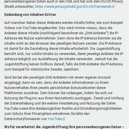
personenbezogenen Daten auch in den USA und hat sich dem EU-US Privacy
ist
Shield unterworfen,
https://www.privacyshield.gov/EU-US-Framework
extern)
(Link
.
ist
Einbindung von Inhalten Dritter
extern)
Auf manchen Seiten dieser Webseite werden Inhalte Dritter, wie zum Beispiel
Videos von YouTube eingebunden. Das setzt immer voraus, dass die
Anbieter dieser Inhalte (nachfolgend bezeichnet als „Dritt-Anbieter“) die IP-
Adresse der Nutzer wahrnehmen. Denn ohne die IP-Adresse könnten sie die
Inhalte nicht an den Browser des jeweiligen Nutzers senden. Die IP-Adresse
ist damit für die Darstellung dieser Inhalte erforderlich. Die Jugendstiftung
bemüht sich, nur solche Inhalte zu verwenden, deren jeweilige Anbieter die IP-
Adresse lediglich zur Auslieferung der Inhalte verwenden. Jedoch hat die
Jugendstiftung keinen Einfluss darauf, falls die Dritt-Anbieter die IP-Adresse,
zum Beispiel für statistische Zwecke, speichern.
Sind Sie bei den jeweiligen Dritt-Anbietern mit einem eigenen Account
eingeloggt, kann es sein, dass die Anbieter Informationen zu Ihrem
Nutzerverhalten Ihren jeweils persönlichen Benutzerkonten dieser
Plattformen zuordnen. Dem können Sie vorbeugen, indem Sie sich vor
Nutzung der Plug-ins aus Ihrem Nutzerkonto ausloggen. Zweck und Umfang
der Datenerhebung und die weitere Verarbeitung und Nutzung der Daten
YouTube sowie Ihre diesbezüglichen Rechte und Einstellungsmöglichkeiten
zum Schutz Ihrer Privatsphäre entnehmen Sie bitte den
Datenschutzhinweisen von
YouTube
(Link
.
ist
Wofür verarbeitet die Jugendstiftung Ihre personenbezogenen Daten –