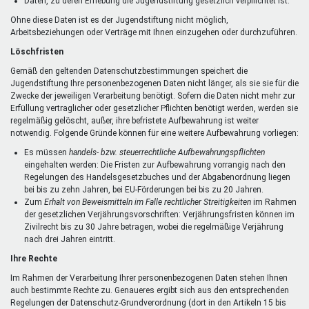
Daten, zu deren Erhebung die Jugendstiftung gesetzlich verpflichtet ist.
Ohne diese Daten ist es der Jugendstiftung nicht möglich,
Arbeitsbeziehungen oder Verträge mit Ihnen einzugehen oder durchzuführen.
Löschfristen
Gemäß den geltenden Datenschutzbestimmungen speichert die
Jugendstiftung Ihre personenbezogenen Daten nicht länger, als sie sie für die
Zwecke der jeweiligen Verarbeitung benötigt. Sofern die Daten nicht mehr zur
Erfüllung vertraglicher oder gesetzlicher Pflichten benötigt werden, werden sie
regelmäßig gelöscht, außer, ihre befristete Aufbewahrung ist weiter
notwendig. Folgende Gründe können für eine weitere Aufbewahrung vorliegen:
Es müssen
handels- bzw. steuerrechtliche Aufbewahrungspflichten
eingehalten werden: Die Fristen zur Aufbewahrung vorrangig nach den
Regelungen des Handelsgesetzbuches und der Abgabenordnung liegen
bei bis zu zehn Jahren, bei EU-Förderungen bei bis zu 20 Jahren.
Zum
Erhalt von Beweismitteln im Falle rechtlicher Streitigkeiten
im Rahmen
der gesetzlichen Verjährungsvorschriften: Verjährungsfristen können im
Zivilrecht bis zu 30 Jahre betragen, wobei die regelmäßige Verjährung
nach drei Jahren eintritt.
Ihre Rechte
Im Rahmen der Verarbeitung Ihrer personenbezogenen Daten stehen Ihnen
auch bestimmte Rechte zu. Genaueres ergibt sich aus den entsprechenden
Regelungen der Datenschutz-Grundverordnung (dort in den Artikeln 15 bis