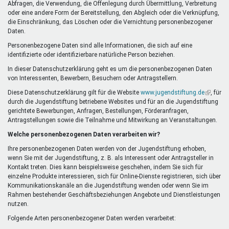
Abfragen, die Verwendung, die Offenlegung durch Übermittlung, Verbreitung
oder eine andere Form der Bereitstellung, den Abgleich oder die Verknüpfung,
die Einschränkung, das Löschen oder die Vernichtung personenbezogener
Daten.
Personenbezogene Daten sind alle Informationen, die sich auf eine
identifizierte oder identifizierbare natürliche Person beziehen.
In dieser Datenschutzerklärung geht es um die personenbezogenen Daten
von Interessenten, Bewerbern, Besuchern oder Antragstellern.
Diese Datenschutzerklärung gilt für die Website
www.jugendstiftung.de
(Link
, für
durch die Jugendstiftung betriebene Websites und für an die Jugendstiftung
ist
gerichtete Bewerbungen, Anfragen, Bestellungen, Förderanfragen,
extern)
Antragstellungen sowie die Teilnahme und Mitwirkung an Veranstaltungen.
Welche personenbezogenen Daten verarbeiten wir?
Ihre personenbezogenen Daten werden von der Jugendstiftung erhoben,
wenn Sie mit der Jugendstiftung, z. B. als Interessent oder Antragsteller in
Kontakt treten. Dies kann beispielsweise geschehen, indem Sie sich für
einzelne Produkte interessieren, sich für Online-Dienste registrieren, sich über
Kommunikationskanäle an die Jugendstiftung wenden oder wenn Sie im
Rahmen bestehender Geschäftsbeziehungen Angebote und Dienstleistungen
nutzen.
Folgende Arten personenbezogener Daten werden verarbeitet: