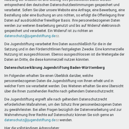
Mentoren & Projekte
entsprechend den deutschen Datenschutzbestimmungen gespeichert und
verarbeitet. Sofern Sie über unsere Website eine Anfrage, eine Bewerbung, eine
Bestellung oder eine Buchung an uns richten, so erfolgt die Offenlegung Ihrer
Daten auf ausdrücklicher freiwilliger Basis. Ihre personenbezogenen Daten
Schule & Beruf
werden zur weiteren Bearbeitung genutzt und bis auf Widerruf elektronisch
gespeichert und verarbeitet. Ein Widerruf ist zu richten an
datenschutz@jugendstiftung.de
(Link
.
sendet
Die Jugendstiftung verarbeitet Ihre Daten ausschließlich für die in der
Demokratie & Beteiligung
E-
Satzung und in den Förderrichtlinien festgelegten Zwecke. Eine kommerzielle
Mail)
Nutzung ist ausgeschlossen. Ebenso ausgeschlossen ist die Weitergabe der
Daten an Dritte, die diese kommerziell nutzen könnten.
Datenschutzerklärung Jugendstiftung Baden-Württemberg
Im Folgenden erhalten Sie einen Überblick darüber, welche
personenbezogenen Daten die Jugendstiftung von Ihnen erhebt und in
welcher Form sie verarbeitet werden. Des Weiteren erhalten Sie eine Übersicht
über die Ihnen zustehenden Rechte nach geltendem Datenschutzrecht.
Die Jugendstiftung ergreift alle nach geltendem Datenschutzrecht
erforderlichen Maßnahmen, um den Schutz Ihrer personenbezogenen Daten
zu gewährleisten. Bei allen Fragen bezüglich der Datenverarbeitung und zur
Wahrnehmung Ihrer Rechte auf Datenschutz können Sie sich gerne an
datenschutz@jugendstiftung.de
(Link
wenden.
sendet
Hier die vollständigen Adressdaten: