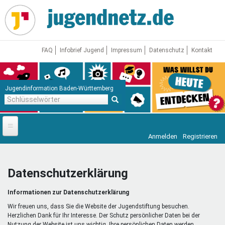
Direkt
zum
Inhalt
FAQ
Infobrief Jugend
Impressum
Datenschutz
Kontakt
Jugendinformation Baden-Württemberg
Schlüsselwörter
Anmelden
Registrieren
Startseite
News
Datenschutzerklärung
Jugendnetz
Informationen zur Datenschutzerklärung
Freizeit & Reisen
Vor Ort
Wir freuen uns, dass Sie die Website der Jugendstiftung besuchen.
Herzlichen Dank für Ihr Interesse. Der Schutz persönlicher Daten bei der
Nutzung der Website ist uns wichtig. Ihre persönlichen Daten werden