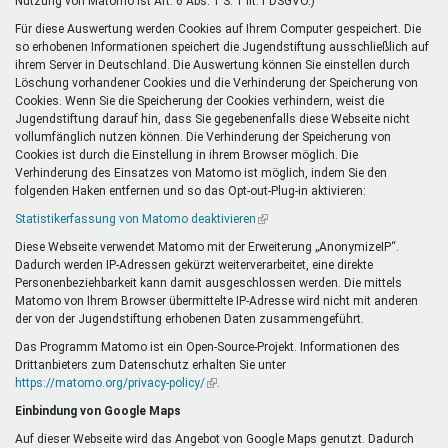
Nutzung von Matomo ist Art. 6 Abs. 1 S. 1 lit. f DSGVO.)
Für diese Auswertung werden Cookies auf Ihrem Computer gespeichert. Die
so erhobenen Informationen speichert die Jugendstiftung ausschließlich auf
ihrem Server in Deutschland. Die Auswertung können Sie einstellen durch
Löschung vorhandener Cookies und die Verhinderung der Speicherung von
Cookies. Wenn Sie die Speicherung der Cookies verhindern, weist die
Jugendstiftung darauf hin, dass Sie gegebenenfalls diese Webseite nicht
vollumfänglich nutzen können. Die Verhinderung der Speicherung von
Cookies ist durch die Einstellung in ihrem Browser möglich. Die
Verhinderung des Einsatzes von Matomo ist möglich, indem Sie den
folgenden Haken entfernen und so das Opt-out-Plug-in aktivieren:
Statistikerfassung von Matomo deaktivieren
(Link
ist
Diese Webseite verwendet Matomo mit der Erweiterung „AnonymizeIP“.
extern)
Dadurch werden IP-Adressen gekürzt weiterverarbeitet, eine direkte
Personenbeziehbarkeit kann damit ausgeschlossen werden. Die mittels
Matomo von Ihrem Browser übermittelte IP-Adresse wird nicht mit anderen
der von der Jugendstiftung erhobenen Daten zusammengeführt.
Das Programm Matomo ist ein Open-Source-Projekt. Informationen des
Drittanbieters zum Datenschutz erhalten Sie unter
https://matomo.org/privacy-policy/
(Link
.
ist
Einbindung von Google Maps
extern)
Auf dieser Webseite wird das Angebot von Google Maps genutzt. Dadurch