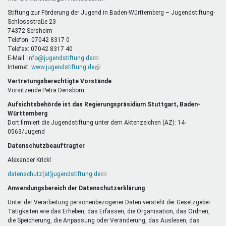
E-
Mail)
Stiftung zur Förderung der Jugend in Baden-Württemberg – Jugendstiftung-
Schlossstraße 23
74372 Sersheim
Telefon: 07042 8317 0
Telefax: 07042 8317 40
E-Mail:
info@jugendstiftung.de
(Link
Internet:
www.jugendstiftung.de
sendet
(Link
E-
ist
Vertretungsberechtigte Vorstände
Mail)
extern)
Vorsitzende Petra Densborn
Aufsichtsbehörde ist das Regierungspräsidium Stuttgart, Baden-
Württemberg
Dort firmiert die Jugendstiftung unter dem Aktenzeichen (AZ): 14-
0563/Jugend
Datenschutzbeauftragter
Alexander Krickl
datenschutz(at)jugendstiftung.de
(Link
sendet
Anwendungsbereich der Datenschutzerklärung
E-
Mail)
Unter der Verarbeitung personenbezogener Daten versteht der Gesetzgeber
Tätigkeiten wie das Erheben, das Erfassen, die Organisation, das Ordnen,
die Speicherung, die Anpassung oder Veränderung, das Auslesen, das