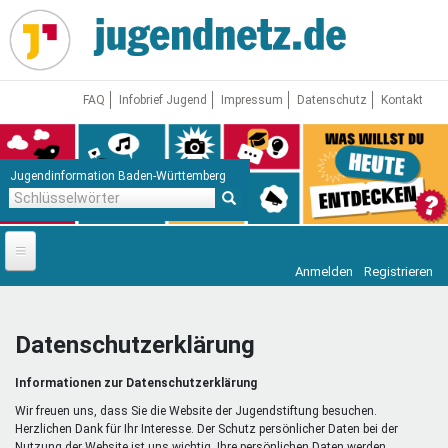
Direkt
zum
Inhalt
FAQ
Infobrief Jugend
Impressum
Datenschutz
Kontakt
Jugendinformation Baden-Württemberg
Schlüsselwörter
Anmelden
Registrieren
Startseite
News
Datenschutzerklärung
Jugendnetz
Informationen zur Datenschutzerklärung
Freizeit & Reisen
Vor Ort
Wir freuen uns, dass Sie die Website der Jugendstiftung besuchen.
Herzlichen Dank für Ihr Interesse. Der Schutz persönlicher Daten bei der
Nutzung der Website ist uns wichtig. Ihre persönlichen Daten werden