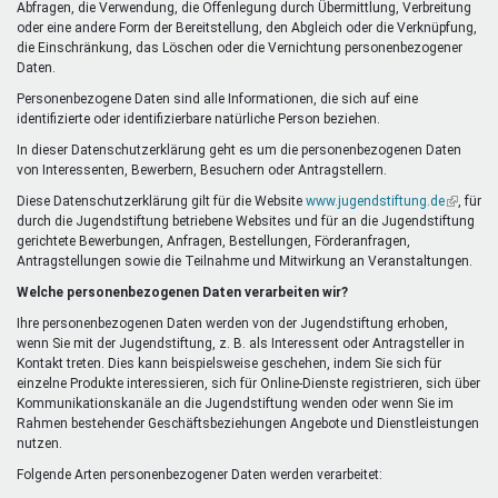
Abfragen, die Verwendung, die Offenlegung durch Übermittlung, Verbreitung
oder eine andere Form der Bereitstellung, den Abgleich oder die Verknüpfung,
die Einschränkung, das Löschen oder die Vernichtung personenbezogener
Daten.
Personenbezogene Daten sind alle Informationen, die sich auf eine
identifizierte oder identifizierbare natürliche Person beziehen.
In dieser Datenschutzerklärung geht es um die personenbezogenen Daten
von Interessenten, Bewerbern, Besuchern oder Antragstellern.
Diese Datenschutzerklärung gilt für die Website
www.jugendstiftung.de
(Link
, für
durch die Jugendstiftung betriebene Websites und für an die Jugendstiftung
ist
gerichtete Bewerbungen, Anfragen, Bestellungen, Förderanfragen,
extern)
Antragstellungen sowie die Teilnahme und Mitwirkung an Veranstaltungen.
Welche personenbezogenen Daten verarbeiten wir?
Ihre personenbezogenen Daten werden von der Jugendstiftung erhoben,
wenn Sie mit der Jugendstiftung, z. B. als Interessent oder Antragsteller in
Kontakt treten. Dies kann beispielsweise geschehen, indem Sie sich für
einzelne Produkte interessieren, sich für Online-Dienste registrieren, sich über
Kommunikationskanäle an die Jugendstiftung wenden oder wenn Sie im
Rahmen bestehender Geschäftsbeziehungen Angebote und Dienstleistungen
nutzen.
Folgende Arten personenbezogener Daten werden verarbeitet: