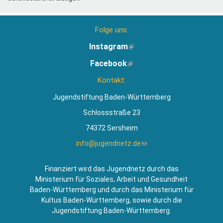
Folge uns:
Instagram
(Link
ist
Facebook
(Link
extern)
ist
Kontakt:
extern)
Jugendstiftung Baden-Württemberg
Schlossstraße 23
74372 Sersheim
info@jugendnetz.de
(Link
sendet
E-
Finanziert wird das Jugendnetz durch das
Mail)
Ministerium für Soziales, Arbeit und Gesundheit
Baden-Württemberg und durch das Ministerium für
Kultus Baden-Württemberg, sowie durch die
Jugendstiftung Baden-Württemberg.