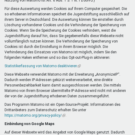
Nutzung von Matomo ist Art. 6 Abs. 1 S. 1 lit. f DSGVO.)
Für diese Auswertung werden Cookies auf Ihrem Computer gespeichert. Die
so erhobenen Informationen speichert die Jugendstiftung ausschließlich auf
ihrem Server in Deutschland. Die Auswertung können Sie einstellen durch
Löschung vorhandener Cookies und die Verhinderung der Speicherung von
Cookies. Wenn Sie die Speicherung der Cookies verhindern, weist die
Jugendstiftung darauf hin, dass Sie gegebenenfalls diese Webseite nicht
vollumfänglich nutzen können. Die Verhinderung der Speicherung von
Cookies ist durch die Einstellung in ihrem Browser möglich. Die
Verhinderung des Einsatzes von Matomo ist möglich, indem Sie den
folgenden Haken entfernen und so das Opt-out-Plug-in aktivieren:
Statistikerfassung von Matomo deaktivieren
(Link
ist
Diese Webseite verwendet Matomo mit der Erweiterung „AnonymizeIP“.
extern)
Dadurch werden IP-Adressen gekürzt weiterverarbeitet, eine direkte
Personenbeziehbarkeit kann damit ausgeschlossen werden. Die mittels
Matomo von Ihrem Browser übermittelte IP-Adresse wird nicht mit anderen
der von der Jugendstiftung erhobenen Daten zusammengeführt.
Das Programm Matomo ist ein Open-Source-Projekt. Informationen des
Drittanbieters zum Datenschutz erhalten Sie unter
https://matomo.org/privacy-policy/
(Link
.
ist
Einbindung von Google Maps
extern)
Auf dieser Webseite wird das Angebot von Google Maps genutzt. Dadurch