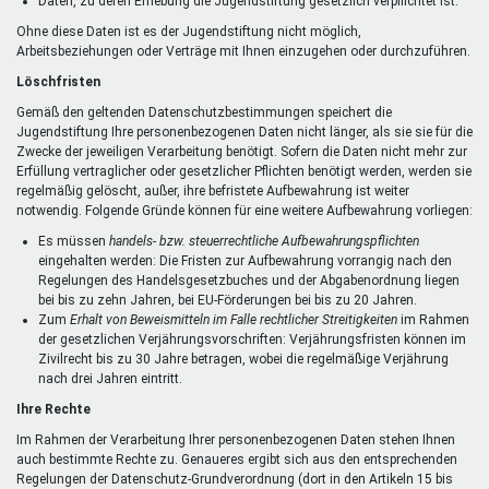
Daten, zu deren Erhebung die Jugendstiftung gesetzlich verpflichtet ist.
Ohne diese Daten ist es der Jugendstiftung nicht möglich,
Arbeitsbeziehungen oder Verträge mit Ihnen einzugehen oder durchzuführen.
Löschfristen
Gemäß den geltenden Datenschutzbestimmungen speichert die
Jugendstiftung Ihre personenbezogenen Daten nicht länger, als sie sie für die
Zwecke der jeweiligen Verarbeitung benötigt. Sofern die Daten nicht mehr zur
Erfüllung vertraglicher oder gesetzlicher Pflichten benötigt werden, werden sie
regelmäßig gelöscht, außer, ihre befristete Aufbewahrung ist weiter
notwendig. Folgende Gründe können für eine weitere Aufbewahrung vorliegen:
Es müssen
handels- bzw. steuerrechtliche Aufbewahrungspflichten
eingehalten werden: Die Fristen zur Aufbewahrung vorrangig nach den
Regelungen des Handelsgesetzbuches und der Abgabenordnung liegen
bei bis zu zehn Jahren, bei EU-Förderungen bei bis zu 20 Jahren.
Zum
Erhalt von Beweismitteln im Falle rechtlicher Streitigkeiten
im Rahmen
der gesetzlichen Verjährungsvorschriften: Verjährungsfristen können im
Zivilrecht bis zu 30 Jahre betragen, wobei die regelmäßige Verjährung
nach drei Jahren eintritt.
Ihre Rechte
Im Rahmen der Verarbeitung Ihrer personenbezogenen Daten stehen Ihnen
auch bestimmte Rechte zu. Genaueres ergibt sich aus den entsprechenden
Regelungen der Datenschutz-Grundverordnung (dort in den Artikeln 15 bis