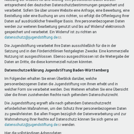
Mentoren & Projekte
entsprechend den deutschen Datenschutzbestimmungen gespeichert und
verarbeitet. Sofern Sie über unsere Website eine Anfrage, eine Bewerbung, eine
Bestellung oder eine Buchung an uns richten, so erfolgt die Offenlegung Ihrer
Daten auf ausdrücklicher freiwilliger Basis. Ihre personenbezogenen Daten
Schule & Beruf
werden zur weiteren Bearbeitung genutzt und bis auf Widerruf elektronisch
gespeichert und verarbeitet. Ein Widerruf ist zu richten an
datenschutz@jugendstiftung.de
(Link
.
sendet
Die Jugendstiftung verarbeitet Ihre Daten ausschließlich für die in der
Demokratie & Beteiligung
E-
Satzung und in den Förderrichtlinien festgelegten Zwecke. Eine kommerzielle
Mail)
Nutzung ist ausgeschlossen. Ebenso ausgeschlossen ist die Weitergabe der
Daten an Dritte, die diese kommerziell nutzen könnten.
Datenschutzerklärung Jugendstiftung Baden-Württemberg
Im Folgenden erhalten Sie einen Überblick darüber, welche
personenbezogenen Daten die Jugendstiftung von Ihnen erhebt und in
welcher Form sie verarbeitet werden. Des Weiteren erhalten Sie eine Übersicht
über die Ihnen zustehenden Rechte nach geltendem Datenschutzrecht.
Die Jugendstiftung ergreift alle nach geltendem Datenschutzrecht
erforderlichen Maßnahmen, um den Schutz Ihrer personenbezogenen Daten
zu gewährleisten. Bei allen Fragen bezüglich der Datenverarbeitung und zur
Wahrnehmung Ihrer Rechte auf Datenschutz können Sie sich gerne an
datenschutz@jugendstiftung.de
(Link
wenden.
sendet
Hier die vollständigen Adressdaten: