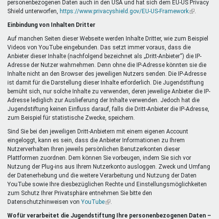
personenbezogenen Daten auch in den USA und hat sich dem EU-US Privacy
ist
Shield unterworfen,
https://www.privacyshield.gov/EU-US-Framework
extern)
(Link
.
ist
Einbindung von Inhalten Dritter
extern)
Auf manchen Seiten dieser Webseite werden Inhalte Dritter, wie zum Beispiel
Videos von YouTube eingebunden. Das setzt immer voraus, dass die
Anbieter dieser Inhalte (nachfolgend bezeichnet als „Dritt-Anbieter“) die IP-
Adresse der Nutzer wahrnehmen. Denn ohne die IP-Adresse könnten sie die
Inhalte nicht an den Browser des jeweiligen Nutzers senden. Die IP-Adresse
ist damit für die Darstellung dieser Inhalte erforderlich. Die Jugendstiftung
bemüht sich, nur solche Inhalte zu verwenden, deren jeweilige Anbieter die IP-
Adresse lediglich zur Auslieferung der Inhalte verwenden. Jedoch hat die
Jugendstiftung keinen Einfluss darauf, falls die Dritt-Anbieter die IP-Adresse,
zum Beispiel für statistische Zwecke, speichern.
Sind Sie bei den jeweiligen Dritt-Anbietern mit einem eigenen Account
eingeloggt, kann es sein, dass die Anbieter Informationen zu Ihrem
Nutzerverhalten Ihren jeweils persönlichen Benutzerkonten dieser
Plattformen zuordnen. Dem können Sie vorbeugen, indem Sie sich vor
Nutzung der Plug-ins aus Ihrem Nutzerkonto ausloggen. Zweck und Umfang
der Datenerhebung und die weitere Verarbeitung und Nutzung der Daten
YouTube sowie Ihre diesbezüglichen Rechte und Einstellungsmöglichkeiten
zum Schutz Ihrer Privatsphäre entnehmen Sie bitte den
Datenschutzhinweisen von
YouTube
(Link
.
ist
Wofür verarbeitet die Jugendstiftung Ihre personenbezogenen Daten –