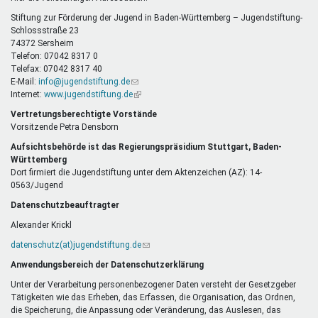
E-
Mail)
Stiftung zur Förderung der Jugend in Baden-Württemberg – Jugendstiftung-
Schlossstraße 23
74372 Sersheim
Telefon: 07042 8317 0
Telefax: 07042 8317 40
E-Mail:
info@jugendstiftung.de
(Link
Internet:
www.jugendstiftung.de
sendet
(Link
E-
ist
Vertretungsberechtigte Vorstände
Mail)
extern)
Vorsitzende Petra Densborn
Aufsichtsbehörde ist das Regierungspräsidium Stuttgart, Baden-
Württemberg
Dort firmiert die Jugendstiftung unter dem Aktenzeichen (AZ): 14-
0563/Jugend
Datenschutzbeauftragter
Alexander Krickl
datenschutz(at)jugendstiftung.de
(Link
sendet
Anwendungsbereich der Datenschutzerklärung
E-
Mail)
Unter der Verarbeitung personenbezogener Daten versteht der Gesetzgeber
Tätigkeiten wie das Erheben, das Erfassen, die Organisation, das Ordnen,
die Speicherung, die Anpassung oder Veränderung, das Auslesen, das