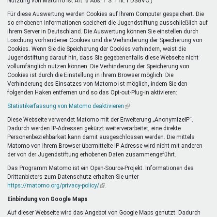
Nutzung von Matomo ist Art. 6 Abs. 1 S. 1 lit. f DSGVO.)
Für diese Auswertung werden Cookies auf Ihrem Computer gespeichert. Die
so erhobenen Informationen speichert die Jugendstiftung ausschließlich auf
ihrem Server in Deutschland. Die Auswertung können Sie einstellen durch
Löschung vorhandener Cookies und die Verhinderung der Speicherung von
Cookies. Wenn Sie die Speicherung der Cookies verhindern, weist die
Jugendstiftung darauf hin, dass Sie gegebenenfalls diese Webseite nicht
vollumfänglich nutzen können. Die Verhinderung der Speicherung von
Cookies ist durch die Einstellung in ihrem Browser möglich. Die
Verhinderung des Einsatzes von Matomo ist möglich, indem Sie den
folgenden Haken entfernen und so das Opt-out-Plug-in aktivieren:
Statistikerfassung von Matomo deaktivieren
(Link
ist
Diese Webseite verwendet Matomo mit der Erweiterung „AnonymizeIP“.
extern)
Dadurch werden IP-Adressen gekürzt weiterverarbeitet, eine direkte
Personenbeziehbarkeit kann damit ausgeschlossen werden. Die mittels
Matomo von Ihrem Browser übermittelte IP-Adresse wird nicht mit anderen
der von der Jugendstiftung erhobenen Daten zusammengeführt.
Das Programm Matomo ist ein Open-Source-Projekt. Informationen des
Drittanbieters zum Datenschutz erhalten Sie unter
https://matomo.org/privacy-policy/
(Link
.
ist
Einbindung von Google Maps
extern)
Auf dieser Webseite wird das Angebot von Google Maps genutzt. Dadurch