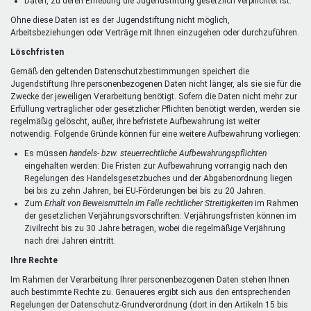
Daten, zu deren Erhebung die Jugendstiftung gesetzlich verpflichtet ist.
Ohne diese Daten ist es der Jugendstiftung nicht möglich,
Arbeitsbeziehungen oder Verträge mit Ihnen einzugehen oder durchzuführen.
Löschfristen
Gemäß den geltenden Datenschutzbestimmungen speichert die
Jugendstiftung Ihre personenbezogenen Daten nicht länger, als sie sie für die
Zwecke der jeweiligen Verarbeitung benötigt. Sofern die Daten nicht mehr zur
Erfüllung vertraglicher oder gesetzlicher Pflichten benötigt werden, werden sie
regelmäßig gelöscht, außer, ihre befristete Aufbewahrung ist weiter
notwendig. Folgende Gründe können für eine weitere Aufbewahrung vorliegen:
Es müssen
handels- bzw. steuerrechtliche Aufbewahrungspflichten
eingehalten werden: Die Fristen zur Aufbewahrung vorrangig nach den
Regelungen des Handelsgesetzbuches und der Abgabenordnung liegen
bei bis zu zehn Jahren, bei EU-Förderungen bei bis zu 20 Jahren.
Zum
Erhalt von Beweismitteln im Falle rechtlicher Streitigkeiten
im Rahmen
der gesetzlichen Verjährungsvorschriften: Verjährungsfristen können im
Zivilrecht bis zu 30 Jahre betragen, wobei die regelmäßige Verjährung
nach drei Jahren eintritt.
Ihre Rechte
Im Rahmen der Verarbeitung Ihrer personenbezogenen Daten stehen Ihnen
auch bestimmte Rechte zu. Genaueres ergibt sich aus den entsprechenden
Regelungen der Datenschutz-Grundverordnung (dort in den Artikeln 15 bis