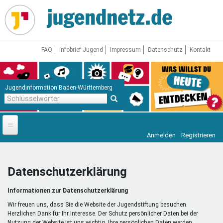
Direkt
zum
Inhalt
FAQ
Infobrief Jugend
Impressum
Datenschutz
Kontakt
Jugendinformation Baden-Württemberg
Schlüsselwörter
Anmelden
Registrieren
Startseite
News
Datenschutzerklärung
Jugendnetz
Informationen zur Datenschutzerklärung
Freizeit & Reisen
Vor Ort
Wir freuen uns, dass Sie die Website der Jugendstiftung besuchen.
Herzlichen Dank für Ihr Interesse. Der Schutz persönlicher Daten bei der
Nutzung der Website ist uns wichtig. Ihre persönlichen Daten werden