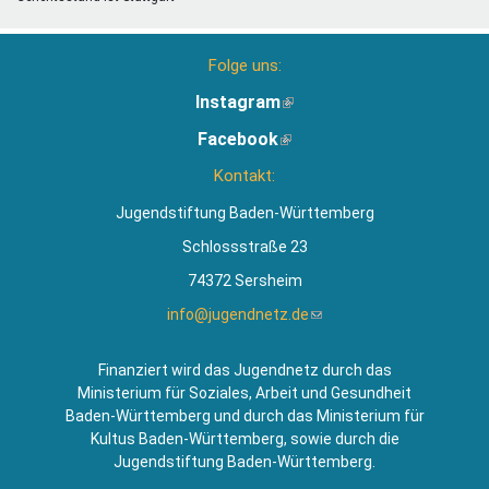
Folge uns:
Instagram
(Link
ist
Facebook
(Link
extern)
ist
Kontakt:
extern)
Jugendstiftung Baden-Württemberg
Schlossstraße 23
74372 Sersheim
info@jugendnetz.de
(Link
sendet
E-
Finanziert wird das Jugendnetz durch das
Mail)
Ministerium für Soziales, Arbeit und Gesundheit
Baden-Württemberg und durch das Ministerium für
Kultus Baden-Württemberg, sowie durch die
Jugendstiftung Baden-Württemberg.