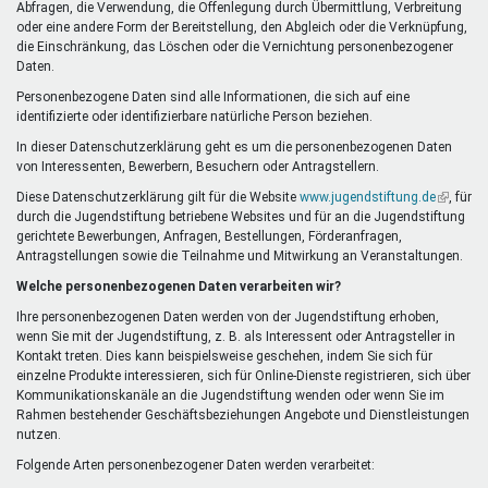
Abfragen, die Verwendung, die Offenlegung durch Übermittlung, Verbreitung
oder eine andere Form der Bereitstellung, den Abgleich oder die Verknüpfung,
die Einschränkung, das Löschen oder die Vernichtung personenbezogener
Daten.
Personenbezogene Daten sind alle Informationen, die sich auf eine
identifizierte oder identifizierbare natürliche Person beziehen.
In dieser Datenschutzerklärung geht es um die personenbezogenen Daten
von Interessenten, Bewerbern, Besuchern oder Antragstellern.
Diese Datenschutzerklärung gilt für die Website
www.jugendstiftung.de
(Link
, für
durch die Jugendstiftung betriebene Websites und für an die Jugendstiftung
ist
gerichtete Bewerbungen, Anfragen, Bestellungen, Förderanfragen,
extern)
Antragstellungen sowie die Teilnahme und Mitwirkung an Veranstaltungen.
Welche personenbezogenen Daten verarbeiten wir?
Ihre personenbezogenen Daten werden von der Jugendstiftung erhoben,
wenn Sie mit der Jugendstiftung, z. B. als Interessent oder Antragsteller in
Kontakt treten. Dies kann beispielsweise geschehen, indem Sie sich für
einzelne Produkte interessieren, sich für Online-Dienste registrieren, sich über
Kommunikationskanäle an die Jugendstiftung wenden oder wenn Sie im
Rahmen bestehender Geschäftsbeziehungen Angebote und Dienstleistungen
nutzen.
Folgende Arten personenbezogener Daten werden verarbeitet: