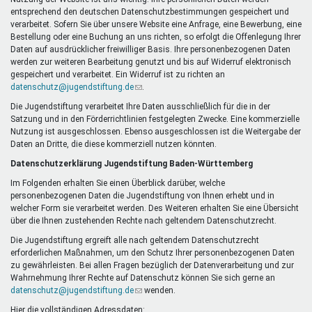
Mentoren & Projekte
entsprechend den deutschen Datenschutzbestimmungen gespeichert und
verarbeitet. Sofern Sie über unsere Website eine Anfrage, eine Bewerbung, eine
Bestellung oder eine Buchung an uns richten, so erfolgt die Offenlegung Ihrer
Daten auf ausdrücklicher freiwilliger Basis. Ihre personenbezogenen Daten
Schule & Beruf
werden zur weiteren Bearbeitung genutzt und bis auf Widerruf elektronisch
gespeichert und verarbeitet. Ein Widerruf ist zu richten an
datenschutz@jugendstiftung.de
(Link
.
sendet
Die Jugendstiftung verarbeitet Ihre Daten ausschließlich für die in der
Demokratie & Beteiligung
E-
Satzung und in den Förderrichtlinien festgelegten Zwecke. Eine kommerzielle
Mail)
Nutzung ist ausgeschlossen. Ebenso ausgeschlossen ist die Weitergabe der
Daten an Dritte, die diese kommerziell nutzen könnten.
Datenschutzerklärung Jugendstiftung Baden-Württemberg
Im Folgenden erhalten Sie einen Überblick darüber, welche
personenbezogenen Daten die Jugendstiftung von Ihnen erhebt und in
welcher Form sie verarbeitet werden. Des Weiteren erhalten Sie eine Übersicht
über die Ihnen zustehenden Rechte nach geltendem Datenschutzrecht.
Die Jugendstiftung ergreift alle nach geltendem Datenschutzrecht
erforderlichen Maßnahmen, um den Schutz Ihrer personenbezogenen Daten
zu gewährleisten. Bei allen Fragen bezüglich der Datenverarbeitung und zur
Wahrnehmung Ihrer Rechte auf Datenschutz können Sie sich gerne an
datenschutz@jugendstiftung.de
(Link
wenden.
sendet
Hier die vollständigen Adressdaten: