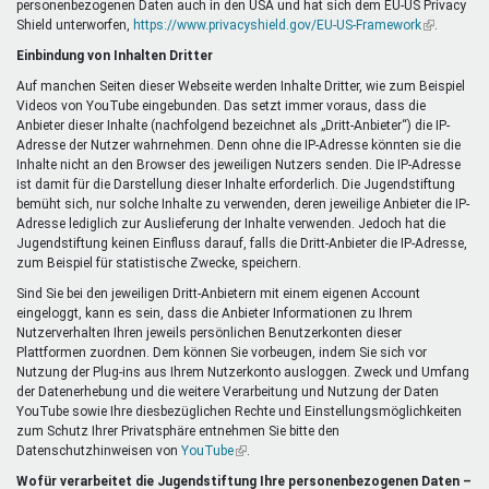
personenbezogenen Daten auch in den USA und hat sich dem EU-US Privacy
ist
Shield unterworfen,
https://www.privacyshield.gov/EU-US-Framework
extern)
(Link
.
ist
Einbindung von Inhalten Dritter
extern)
Auf manchen Seiten dieser Webseite werden Inhalte Dritter, wie zum Beispiel
Videos von YouTube eingebunden. Das setzt immer voraus, dass die
Anbieter dieser Inhalte (nachfolgend bezeichnet als „Dritt-Anbieter“) die IP-
Adresse der Nutzer wahrnehmen. Denn ohne die IP-Adresse könnten sie die
Inhalte nicht an den Browser des jeweiligen Nutzers senden. Die IP-Adresse
ist damit für die Darstellung dieser Inhalte erforderlich. Die Jugendstiftung
bemüht sich, nur solche Inhalte zu verwenden, deren jeweilige Anbieter die IP-
Adresse lediglich zur Auslieferung der Inhalte verwenden. Jedoch hat die
Jugendstiftung keinen Einfluss darauf, falls die Dritt-Anbieter die IP-Adresse,
zum Beispiel für statistische Zwecke, speichern.
Sind Sie bei den jeweiligen Dritt-Anbietern mit einem eigenen Account
eingeloggt, kann es sein, dass die Anbieter Informationen zu Ihrem
Nutzerverhalten Ihren jeweils persönlichen Benutzerkonten dieser
Plattformen zuordnen. Dem können Sie vorbeugen, indem Sie sich vor
Nutzung der Plug-ins aus Ihrem Nutzerkonto ausloggen. Zweck und Umfang
der Datenerhebung und die weitere Verarbeitung und Nutzung der Daten
YouTube sowie Ihre diesbezüglichen Rechte und Einstellungsmöglichkeiten
zum Schutz Ihrer Privatsphäre entnehmen Sie bitte den
Datenschutzhinweisen von
YouTube
(Link
.
ist
Wofür verarbeitet die Jugendstiftung Ihre personenbezogenen Daten –