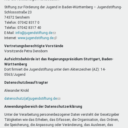
E-
Mail)
Stiftung zur Förderung der Jugend in Baden-Württemberg – Jugendstiftung-
Schlossstraße 23
74372 Sersheim
Telefon: 07042 8317 0
Telefax: 07042 8317 40
E-Mail:
info@jugendstiftung.de
(Link
Internet:
www.jugendstiftung.de
sendet
(Link
E-
ist
Vertretungsberechtigte Vorstände
Mail)
extern)
Vorsitzende Petra Densborn
Aufsichtsbehörde ist das Regierungspräsidium Stuttgart, Baden-
Württemberg
Dort firmiert die Jugendstiftung unter dem Aktenzeichen (AZ): 14-
0563/Jugend
Datenschutzbeauftragter
Alexander Krickl
datenschutz(at)jugendstiftung.de
(Link
sendet
Anwendungsbereich der Datenschutzerklärung
E-
Mail)
Unter der Verarbeitung personenbezogener Daten versteht der Gesetzgeber
Tätigkeiten wie das Erheben, das Erfassen, die Organisation, das Ordnen,
die Speicherung, die Anpassung oder Veränderung, das Auslesen, das