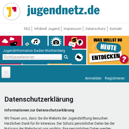
Direkt
zum
Inhalt
FAQ
Infobrief Jugend
Impressum
Datenschutz
Kontakt
Jugendinformation Baden-Württemberg
Schlüsselwörter
Anmelden
Registrieren
Startseite
News
Datenschutzerklärung
Jugendnetz
Informationen zur Datenschutzerklärung
Freizeit & Reisen
Vor Ort
Wir freuen uns, dass Sie die Website der Jugendstiftung besuchen.
Herzlichen Dank für Ihr Interesse. Der Schutz persönlicher Daten bei der
Nutzung der Website ist uns wichtig. Ihre persönlichen Daten werden