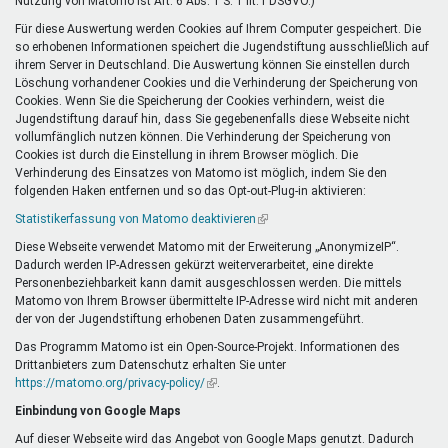
Nutzung von Matomo ist Art. 6 Abs. 1 S. 1 lit. f DSGVO.)
Für diese Auswertung werden Cookies auf Ihrem Computer gespeichert. Die
so erhobenen Informationen speichert die Jugendstiftung ausschließlich auf
ihrem Server in Deutschland. Die Auswertung können Sie einstellen durch
Löschung vorhandener Cookies und die Verhinderung der Speicherung von
Cookies. Wenn Sie die Speicherung der Cookies verhindern, weist die
Jugendstiftung darauf hin, dass Sie gegebenenfalls diese Webseite nicht
vollumfänglich nutzen können. Die Verhinderung der Speicherung von
Cookies ist durch die Einstellung in ihrem Browser möglich. Die
Verhinderung des Einsatzes von Matomo ist möglich, indem Sie den
folgenden Haken entfernen und so das Opt-out-Plug-in aktivieren:
Statistikerfassung von Matomo deaktivieren
(Link
ist
Diese Webseite verwendet Matomo mit der Erweiterung „AnonymizeIP“.
extern)
Dadurch werden IP-Adressen gekürzt weiterverarbeitet, eine direkte
Personenbeziehbarkeit kann damit ausgeschlossen werden. Die mittels
Matomo von Ihrem Browser übermittelte IP-Adresse wird nicht mit anderen
der von der Jugendstiftung erhobenen Daten zusammengeführt.
Das Programm Matomo ist ein Open-Source-Projekt. Informationen des
Drittanbieters zum Datenschutz erhalten Sie unter
https://matomo.org/privacy-policy/
(Link
.
ist
Einbindung von Google Maps
extern)
Auf dieser Webseite wird das Angebot von Google Maps genutzt. Dadurch