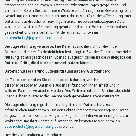
Mentoren & Projekte
entsprechend den deutschen Datenschutzbestimmungen gespeichert und
verarbeitet. Sofern Sie über unsere Website eine Anfrage, eine Bewerbung, eine
Bestellung oder eine Buchung an uns richten, so erfolgt die Offenlegung Ihrer
Daten auf ausdrücklicher freiwilliger Basis. Ihre personenbezogenen Daten
Schule & Beruf
werden zur weiteren Bearbeitung genutzt und bis auf Widerruf elektronisch
gespeichert und verarbeitet. Ein Widerruf ist zu richten an
datenschutz@jugendstiftung.de
(Link
.
sendet
Die Jugendstiftung verarbeitet Ihre Daten ausschließlich für die in der
Demokratie & Beteiligung
E-
Satzung und in den Förderrichtlinien festgelegten Zwecke. Eine kommerzielle
Mail)
Nutzung ist ausgeschlossen. Ebenso ausgeschlossen ist die Weitergabe der
Daten an Dritte, die diese kommerziell nutzen könnten.
Datenschutzerklärung Jugendstiftung Baden-Württemberg
Im Folgenden erhalten Sie einen Überblick darüber, welche
personenbezogenen Daten die Jugendstiftung von Ihnen erhebt und in
welcher Form sie verarbeitet werden. Des Weiteren erhalten Sie eine Übersicht
über die Ihnen zustehenden Rechte nach geltendem Datenschutzrecht.
Die Jugendstiftung ergreift alle nach geltendem Datenschutzrecht
erforderlichen Maßnahmen, um den Schutz Ihrer personenbezogenen Daten
zu gewährleisten. Bei allen Fragen bezüglich der Datenverarbeitung und zur
Wahrnehmung Ihrer Rechte auf Datenschutz können Sie sich gerne an
datenschutz@jugendstiftung.de
(Link
wenden.
sendet
Hier die vollständigen Adressdaten: