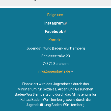
Folge uns:
Instagram
(Link
ist
Facebook
(Link
extern)
ist
Kontakt:
extern)
Jugendstiftung Baden-Württemberg
Schlossstraße 23
74372 Sersheim
info@jugendnetz.de
(Link
sendet
E-
Finanziert wird das Jugendnetz durch das
Mail)
Ministerium für Soziales, Arbeit und Gesundheit
Baden-Württemberg und durch das Ministerium für
Kultus Baden-Württemberg, sowie durch die
Jugendstiftung Baden-Württemberg.