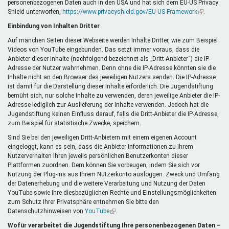
personenbezogenen Daten auch in den USA und hat sich dem EU-US Privacy
ist
Shield unterworfen,
https://www.privacyshield.gov/EU-US-Framework
extern)
(Link
.
ist
Einbindung von Inhalten Dritter
extern)
Auf manchen Seiten dieser Webseite werden Inhalte Dritter, wie zum Beispiel
Videos von YouTube eingebunden. Das setzt immer voraus, dass die
Anbieter dieser Inhalte (nachfolgend bezeichnet als „Dritt-Anbieter“) die IP-
Adresse der Nutzer wahrnehmen. Denn ohne die IP-Adresse könnten sie die
Inhalte nicht an den Browser des jeweiligen Nutzers senden. Die IP-Adresse
ist damit für die Darstellung dieser Inhalte erforderlich. Die Jugendstiftung
bemüht sich, nur solche Inhalte zu verwenden, deren jeweilige Anbieter die IP-
Adresse lediglich zur Auslieferung der Inhalte verwenden. Jedoch hat die
Jugendstiftung keinen Einfluss darauf, falls die Dritt-Anbieter die IP-Adresse,
zum Beispiel für statistische Zwecke, speichern.
Sind Sie bei den jeweiligen Dritt-Anbietern mit einem eigenen Account
eingeloggt, kann es sein, dass die Anbieter Informationen zu Ihrem
Nutzerverhalten Ihren jeweils persönlichen Benutzerkonten dieser
Plattformen zuordnen. Dem können Sie vorbeugen, indem Sie sich vor
Nutzung der Plug-ins aus Ihrem Nutzerkonto ausloggen. Zweck und Umfang
der Datenerhebung und die weitere Verarbeitung und Nutzung der Daten
YouTube sowie Ihre diesbezüglichen Rechte und Einstellungsmöglichkeiten
zum Schutz Ihrer Privatsphäre entnehmen Sie bitte den
Datenschutzhinweisen von
YouTube
(Link
.
ist
Wofür verarbeitet die Jugendstiftung Ihre personenbezogenen Daten –