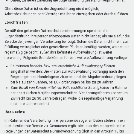
Daten, zu deren Erhebung die Jugendstiftung gesetzlich verpflichtet ist.
Ohne diese Daten ist es der Jugendstiftung nicht möglich,
Arbeitsbeziehungen oder Verträge mit Ihnen einzugehen oder durchzuführen.
Löschfristen
Gemäß den geltenden Datenschutzbestimmungen speichert die
Jugendstiftung Ihre personenbezogenen Daten nicht länger, als sie sie für die
Zwecke der jeweiligen Verarbeitung benötigt. Sofern die Daten nicht mehr zur
Erfüllung vertraglicher oder gesetzlicher Pflichten benötigt werden, werden sie
regelmäßig gelöscht, außer, ihre befristete Aufbewahrung ist weiter
notwendig. Folgende Gründe können für eine weitere Aufbewahrung vorliegen:
Es müssen
handels- bzw. steuerrechtliche Aufbewahrungspflichten
eingehalten werden: Die Fristen zur Aufbewahrung vorrangig nach den
Regelungen des Handelsgesetzbuches und der Abgabenordnung liegen
bei bis zu zehn Jahren, bei EU-Förderungen bei bis zu 20 Jahren.
Zum
Erhalt von Beweismitteln im Falle rechtlicher Streitigkeiten
im Rahmen
der gesetzlichen Verjährungsvorschriften: Verjährungsfristen können im
Zivilrecht bis zu 30 Jahre betragen, wobei die regelmäßige Verjährung
nach drei Jahren eintritt.
Ihre Rechte
Im Rahmen der Verarbeitung Ihrer personenbezogenen Daten stehen Ihnen
auch bestimmte Rechte zu. Genaueres ergibt sich aus den entsprechenden
Regelungen der Datenschutz-Grundverordnung (dort in den Artikeln 15 bis