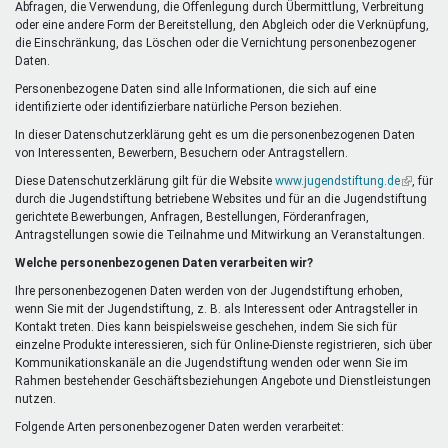
Abfragen, die Verwendung, die Offenlegung durch Übermittlung, Verbreitung
oder eine andere Form der Bereitstellung, den Abgleich oder die Verknüpfung,
die Einschränkung, das Löschen oder die Vernichtung personenbezogener
Daten.
Personenbezogene Daten sind alle Informationen, die sich auf eine
identifizierte oder identifizierbare natürliche Person beziehen.
In dieser Datenschutzerklärung geht es um die personenbezogenen Daten
von Interessenten, Bewerbern, Besuchern oder Antragstellern.
Diese Datenschutzerklärung gilt für die Website
www.jugendstiftung.de
(Link
, für
durch die Jugendstiftung betriebene Websites und für an die Jugendstiftung
ist
gerichtete Bewerbungen, Anfragen, Bestellungen, Förderanfragen,
extern)
Antragstellungen sowie die Teilnahme und Mitwirkung an Veranstaltungen.
Welche personenbezogenen Daten verarbeiten wir?
Ihre personenbezogenen Daten werden von der Jugendstiftung erhoben,
wenn Sie mit der Jugendstiftung, z. B. als Interessent oder Antragsteller in
Kontakt treten. Dies kann beispielsweise geschehen, indem Sie sich für
einzelne Produkte interessieren, sich für Online-Dienste registrieren, sich über
Kommunikationskanäle an die Jugendstiftung wenden oder wenn Sie im
Rahmen bestehender Geschäftsbeziehungen Angebote und Dienstleistungen
nutzen.
Folgende Arten personenbezogener Daten werden verarbeitet: