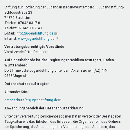
E-
Mail)
Stiftung zur Förderung der Jugend in Baden-Württemberg – Jugendstiftung-
Schlossstraße 23
74372 Sersheim
Telefon: 07042 8317 0
Telefax: 07042 8317 40
E-Mail:
info@jugendstiftung.de
(Link
Internet:
www.jugendstiftung.de
sendet
(Link
E-
ist
Vertretungsberechtigte Vorstände
Mail)
extern)
Vorsitzende Petra Densborn
Aufsichtsbehörde ist das Regierungspräsidium Stuttgart, Baden-
Württemberg
Dort firmiert die Jugendstiftung unter dem Aktenzeichen (AZ): 14-
0563/Jugend
Datenschutzbeauftragter
Alexander Krickl
datenschutz(at)jugendstiftung.de
(Link
sendet
Anwendungsbereich der Datenschutzerklärung
E-
Mail)
Unter der Verarbeitung personenbezogener Daten versteht der Gesetzgeber
Tätigkeiten wie das Erheben, das Erfassen, die Organisation, das Ordnen,
die Speicherung, die Anpassung oder Veränderung, das Auslesen, das