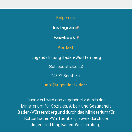
Folge uns:
Instagram
(Link
ist
Facebook
(Link
extern)
ist
Kontakt:
extern)
Jugendstiftung Baden-Württemberg
Schlossstraße 23
74372 Sersheim
info@jugendnetz.de
(Link
sendet
E-
Finanziert wird das Jugendnetz durch das
Mail)
Ministerium für Soziales, Arbeit und Gesundheit
Baden-Württemberg und durch das Ministerium für
Kultus Baden-Württemberg, sowie durch die
Jugendstiftung Baden-Württemberg.