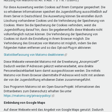
Nutzung von Matomo ist Art. 6 Abs. 1 S. 1 lit. f DSGVO.)
Für diese Auswertung werden Cookies auf Ihrem Computer gespeichert. Die
so erhobenen Informationen speichert die Jugendstiftung ausschließlich auf
ihrem Server in Deutschland. Die Auswertung können Sie einstellen durch
Löschung vorhandener Cookies und die Verhinderung der Speicherung von
Cookies. Wenn Sie die Speicherung der Cookies verhindern, weist die
Jugendstiftung darauf hin, dass Sie gegebenenfalls diese Webseite nicht
vollumfänglich nutzen können. Die Verhinderung der Speicherung von
Cookies ist durch die Einstellung in ihrem Browser möglich. Die
Verhinderung des Einsatzes von Matomo ist möglich, indem Sie den
folgenden Haken entfernen und so das Opt-out-Plug-in aktivieren:
Statistikerfassung von Matomo deaktivieren
(Link
ist
Diese Webseite verwendet Matomo mit der Erweiterung „AnonymizeIP“.
extern)
Dadurch werden IP-Adressen gekürzt weiterverarbeitet, eine direkte
Personenbeziehbarkeit kann damit ausgeschlossen werden. Die mittels
Matomo von Ihrem Browser übermittelte IP-Adresse wird nicht mit anderen
der von der Jugendstiftung erhobenen Daten zusammengeführt.
Das Programm Matomo ist ein Open-Source-Projekt. Informationen des
Drittanbieters zum Datenschutz erhalten Sie unter
https://matomo.org/privacy-policy/
(Link
.
ist
Einbindung von Google Maps
extern)
Auf dieser Webseite wird das Angebot von Google Maps genutzt. Dadurch