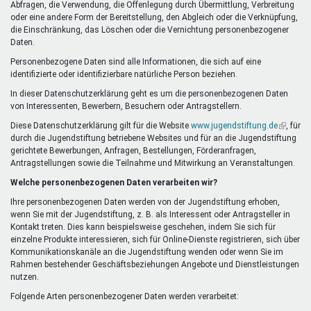
Abfragen, die Verwendung, die Offenlegung durch Übermittlung, Verbreitung
oder eine andere Form der Bereitstellung, den Abgleich oder die Verknüpfung,
die Einschränkung, das Löschen oder die Vernichtung personenbezogener
Daten.
Personenbezogene Daten sind alle Informationen, die sich auf eine
identifizierte oder identifizierbare natürliche Person beziehen.
In dieser Datenschutzerklärung geht es um die personenbezogenen Daten
von Interessenten, Bewerbern, Besuchern oder Antragstellern.
Diese Datenschutzerklärung gilt für die Website
www.jugendstiftung.de
(Link
, für
durch die Jugendstiftung betriebene Websites und für an die Jugendstiftung
ist
gerichtete Bewerbungen, Anfragen, Bestellungen, Förderanfragen,
extern)
Antragstellungen sowie die Teilnahme und Mitwirkung an Veranstaltungen.
Welche personenbezogenen Daten verarbeiten wir?
Ihre personenbezogenen Daten werden von der Jugendstiftung erhoben,
wenn Sie mit der Jugendstiftung, z. B. als Interessent oder Antragsteller in
Kontakt treten. Dies kann beispielsweise geschehen, indem Sie sich für
einzelne Produkte interessieren, sich für Online-Dienste registrieren, sich über
Kommunikationskanäle an die Jugendstiftung wenden oder wenn Sie im
Rahmen bestehender Geschäftsbeziehungen Angebote und Dienstleistungen
nutzen.
Folgende Arten personenbezogener Daten werden verarbeitet: