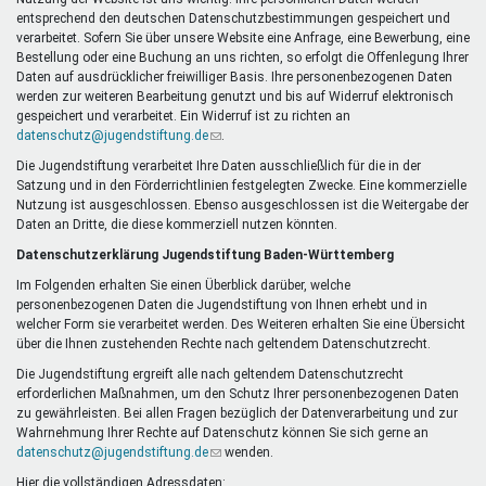
Mentoren & Projekte
entsprechend den deutschen Datenschutzbestimmungen gespeichert und
verarbeitet. Sofern Sie über unsere Website eine Anfrage, eine Bewerbung, eine
Bestellung oder eine Buchung an uns richten, so erfolgt die Offenlegung Ihrer
Daten auf ausdrücklicher freiwilliger Basis. Ihre personenbezogenen Daten
Schule & Beruf
werden zur weiteren Bearbeitung genutzt und bis auf Widerruf elektronisch
gespeichert und verarbeitet. Ein Widerruf ist zu richten an
datenschutz@jugendstiftung.de
(Link
.
sendet
Die Jugendstiftung verarbeitet Ihre Daten ausschließlich für die in der
Demokratie & Beteiligung
E-
Satzung und in den Förderrichtlinien festgelegten Zwecke. Eine kommerzielle
Mail)
Nutzung ist ausgeschlossen. Ebenso ausgeschlossen ist die Weitergabe der
Daten an Dritte, die diese kommerziell nutzen könnten.
Datenschutzerklärung Jugendstiftung Baden-Württemberg
Im Folgenden erhalten Sie einen Überblick darüber, welche
personenbezogenen Daten die Jugendstiftung von Ihnen erhebt und in
welcher Form sie verarbeitet werden. Des Weiteren erhalten Sie eine Übersicht
über die Ihnen zustehenden Rechte nach geltendem Datenschutzrecht.
Die Jugendstiftung ergreift alle nach geltendem Datenschutzrecht
erforderlichen Maßnahmen, um den Schutz Ihrer personenbezogenen Daten
zu gewährleisten. Bei allen Fragen bezüglich der Datenverarbeitung und zur
Wahrnehmung Ihrer Rechte auf Datenschutz können Sie sich gerne an
datenschutz@jugendstiftung.de
(Link
wenden.
sendet
Hier die vollständigen Adressdaten: