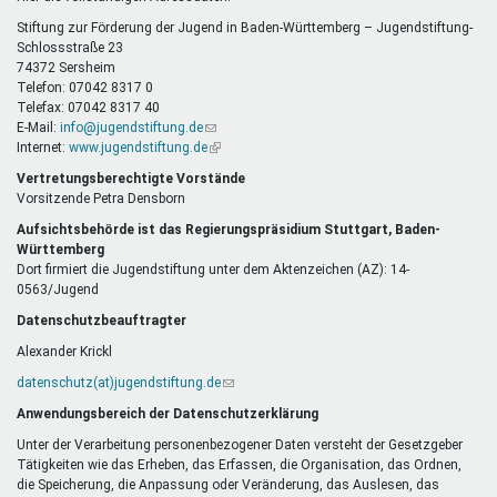
E-
Mail)
Stiftung zur Förderung der Jugend in Baden-Württemberg – Jugendstiftung-
Schlossstraße 23
74372 Sersheim
Telefon: 07042 8317 0
Telefax: 07042 8317 40
E-Mail:
info@jugendstiftung.de
(Link
Internet:
www.jugendstiftung.de
sendet
(Link
E-
ist
Vertretungsberechtigte Vorstände
Mail)
extern)
Vorsitzende Petra Densborn
Aufsichtsbehörde ist das Regierungspräsidium Stuttgart, Baden-
Württemberg
Dort firmiert die Jugendstiftung unter dem Aktenzeichen (AZ): 14-
0563/Jugend
Datenschutzbeauftragter
Alexander Krickl
datenschutz(at)jugendstiftung.de
(Link
sendet
Anwendungsbereich der Datenschutzerklärung
E-
Mail)
Unter der Verarbeitung personenbezogener Daten versteht der Gesetzgeber
Tätigkeiten wie das Erheben, das Erfassen, die Organisation, das Ordnen,
die Speicherung, die Anpassung oder Veränderung, das Auslesen, das