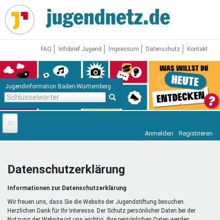
Direkt
zum
Inhalt
FAQ
Infobrief Jugend
Impressum
Datenschutz
Kontakt
Jugendinformation Baden-Württemberg
Schlüsselwörter
Anmelden
Registrieren
Startseite
News
Datenschutzerklärung
Jugendnetz
Informationen zur Datenschutzerklärung
Freizeit & Reisen
Vor Ort
Wir freuen uns, dass Sie die Website der Jugendstiftung besuchen.
Herzlichen Dank für Ihr Interesse. Der Schutz persönlicher Daten bei der
Nutzung der Website ist uns wichtig. Ihre persönlichen Daten werden