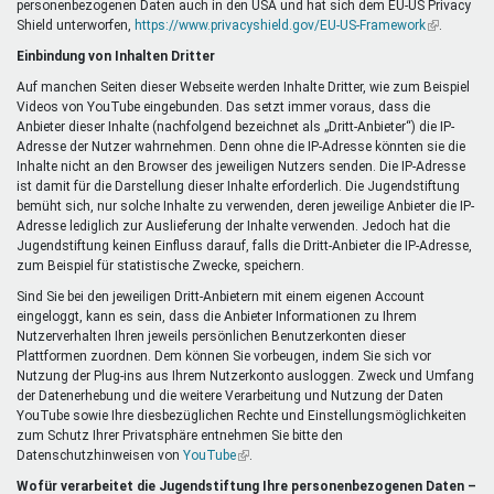
personenbezogenen Daten auch in den USA und hat sich dem EU-US Privacy
ist
Shield unterworfen,
https://www.privacyshield.gov/EU-US-Framework
extern)
(Link
.
ist
Einbindung von Inhalten Dritter
extern)
Auf manchen Seiten dieser Webseite werden Inhalte Dritter, wie zum Beispiel
Videos von YouTube eingebunden. Das setzt immer voraus, dass die
Anbieter dieser Inhalte (nachfolgend bezeichnet als „Dritt-Anbieter“) die IP-
Adresse der Nutzer wahrnehmen. Denn ohne die IP-Adresse könnten sie die
Inhalte nicht an den Browser des jeweiligen Nutzers senden. Die IP-Adresse
ist damit für die Darstellung dieser Inhalte erforderlich. Die Jugendstiftung
bemüht sich, nur solche Inhalte zu verwenden, deren jeweilige Anbieter die IP-
Adresse lediglich zur Auslieferung der Inhalte verwenden. Jedoch hat die
Jugendstiftung keinen Einfluss darauf, falls die Dritt-Anbieter die IP-Adresse,
zum Beispiel für statistische Zwecke, speichern.
Sind Sie bei den jeweiligen Dritt-Anbietern mit einem eigenen Account
eingeloggt, kann es sein, dass die Anbieter Informationen zu Ihrem
Nutzerverhalten Ihren jeweils persönlichen Benutzerkonten dieser
Plattformen zuordnen. Dem können Sie vorbeugen, indem Sie sich vor
Nutzung der Plug-ins aus Ihrem Nutzerkonto ausloggen. Zweck und Umfang
der Datenerhebung und die weitere Verarbeitung und Nutzung der Daten
YouTube sowie Ihre diesbezüglichen Rechte und Einstellungsmöglichkeiten
zum Schutz Ihrer Privatsphäre entnehmen Sie bitte den
Datenschutzhinweisen von
YouTube
(Link
.
ist
Wofür verarbeitet die Jugendstiftung Ihre personenbezogenen Daten –