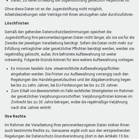
Daten, zu deren Erhebung die Jugendstiftung gesetzlich verpflichtet ist.
Ohne diese Daten ist es der Jugendstiftung nicht möglich,
Arbeitsbeziehungen oder Verträge mit Ihnen einzugehen oder durchzuführen.
Löschfristen
Gemäß den geltenden Datenschutzbestimmungen speichert die
Jugendstiftung Ihre personenbezogenen Daten nicht länger, als sie sie für die
Zwecke der jeweiligen Verarbeitung benötigt. Sofern die Daten nicht mehr zur
Erfüllung vertraglicher oder gesetzlicher Pflichten benötigt werden, werden sie
regelmäßig gelöscht, außer, ihre befristete Aufbewahrung ist weiter
notwendig. Folgende Gründe können für eine weitere Aufbewahrung vorliegen:
Es müssen
handels- bzw. steuerrechtliche Aufbewahrungspflichten
eingehalten werden: Die Fristen zur Aufbewahrung vorrangig nach den
Regelungen des Handelsgesetzbuches und der Abgabenordnung liegen
bei bis zu zehn Jahren, bei EU-Förderungen bei bis zu 20 Jahren.
Zum
Erhalt von Beweismitteln im Falle rechtlicher Streitigkeiten
im Rahmen
der gesetzlichen Verjährungsvorschriften: Verjährungsfristen können im
Zivilrecht bis zu 30 Jahre betragen, wobei die regelmäßige Verjährung
nach drei Jahren eintritt.
Ihre Rechte
Im Rahmen der Verarbeitung Ihrer personenbezogenen Daten stehen Ihnen
auch bestimmte Rechte zu. Genaueres ergibt sich aus den entsprechenden
Regelungen der Datenschutz-Grundverordnung (dort in den Artikeln 15 bis