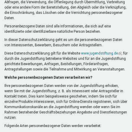
Abfragen, die Verwendung, die Offenlegung durch Übermittlung, Verbreitung
oder eine andere Form der Bereitstellung, den Abgleich oder die Verknüpfung,
die Einschränkung, das Löschen oder die Vernichtung personenbezogener
Daten.
Personenbezogene Daten sind alle Informationen, die sich auf eine
identifizierte oder identifizierbare natürliche Person beziehen.
In dieser Datenschutzerklärung geht es um die personenbezogenen Daten
von Interessenten, Bewerbern, Besuchern oder Antragstellern.
Diese Datenschutzerklärung gilt für die Website
www.jugendstiftung.de
(Link
, für
durch die Jugendstiftung betriebene Websites und für an die Jugendstiftung
ist
gerichtete Bewerbungen, Anfragen, Bestellungen, Förderanfragen,
extern)
Antragstellungen sowie die Teilnahme und Mitwirkung an Veranstaltungen.
Welche personenbezogenen Daten verarbeiten wir?
Ihre personenbezogenen Daten werden von der Jugendstiftung erhoben,
wenn Sie mit der Jugendstiftung, z. B. als Interessent oder Antragsteller in
Kontakt treten. Dies kann beispielsweise geschehen, indem Sie sich für
einzelne Produkte interessieren, sich für Online-Dienste registrieren, sich über
Kommunikationskanäle an die Jugendstiftung wenden oder wenn Sie im
Rahmen bestehender Geschäftsbeziehungen Angebote und Dienstleistungen
nutzen.
Folgende Arten personenbezogener Daten werden verarbeitet: