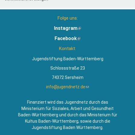
Folge uns:
Instagram
(Link
ist
Facebook
(Link
extern)
ist
Kontakt:
extern)
Jugendstiftung Baden-Württemberg
Schlossstraße 23
74372 Sersheim
info@jugendnetz.de
(Link
sendet
E-
Finanziert wird das Jugendnetz durch das
Mail)
Ministerium für Soziales, Arbeit und Gesundheit
Baden-Württemberg und durch das Ministerium für
Kultus Baden-Württemberg, sowie durch die
Jugendstiftung Baden Württemberg.