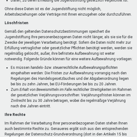
Daten, zu deren Erhebung die Jugendstiftung gesetzlich verpflichtet ist.
Ohne diese Daten ist es der Jugendstiftung nicht möglich,
Arbeitsbeziehungen oder Verträge mit Ihnen einzugehen oder durchzuführen.
Löschfristen
Gemäß den geltenden Datenschutzbestimmungen speichert die
Jugendstiftung Ihre personenbezogenen Daten nicht länger, als sie sie für die
Zwecke der jeweiligen Verarbeitung benötigt. Sofern die Daten nicht mehr zur
Erfüllung vertraglicher oder gesetzlicher Pflichten benötigt werden, werden sie
regelmäßig gelöscht, außer, ihre befristete Aufbewahrung ist weiter
notwendig. Folgende Gründe können für eine weitere Aufbewahrung vorliegen:
Es müssen
handels- bzw. steuerrechtliche Aufbewahrungspflichten
eingehalten werden: Die Fristen zur Aufbewahrung vorrangig nach den
Regelungen des Handelsgesetzbuches und der Abgabenordnung liegen
bei bis zu zehn Jahren, bei EU-Förderungen bei bis zu 20 Jahren.
Zum
Erhalt von Beweismitteln im Falle rechtlicher Streitigkeiten
im Rahmen
der gesetzlichen Verjährungsvorschriften: Verjährungsfristen können im
Zivilrecht bis zu 30 Jahre betragen, wobei die regelmäßige Verjährung
nach drei Jahren eintritt.
Ihre Rechte
Im Rahmen der Verarbeitung Ihrer personenbezogenen Daten stehen Ihnen
auch bestimmte Rechte zu. Genaueres ergibt sich aus den entsprechenden
Regelungen der Datenschutz-Grundverordnung (dort in den Artikeln 15 bis