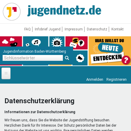
Direkt
zum
Inhalt
FAQ
Infobrief Jugend
Impressum
Datenschutz
Kontakt
Jugendinformation Baden-Württemberg
Schlüsselwörter
Anmelden
Registrieren
Startseite
News
Datenschutzerklärung
Jugendnetz
Informationen zur Datenschutzerklärung
Freizeit & Reisen
Vor Ort
Wir freuen uns, dass Sie die Website der Jugendstiftung besuchen.
Herzlichen Dank für Ihr Interesse. Der Schutz persönlicher Daten bei der
Nutzung der Website ist uns wichtig. Ihre persönlichen Daten werden