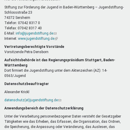
E-
Mail)
Stiftung zur Förderung der Jugend in Baden-Württemberg – Jugendstiftung-
Schlossstraße 23
74372 Sersheim
Telefon: 07042 8317 0
Telefax: 07042 8317 40
E-Mail:
info@jugendstiftung.de
(Link
Internet:
www.jugendstiftung.de
sendet
(Link
E-
ist
Vertretungsberechtigte Vorstände
Mail)
extern)
Vorsitzende Petra Densborn
Aufsichtsbehörde ist das Regierungspräsidium Stuttgart, Baden-
Württemberg
Dort firmiert die Jugendstiftung unter dem Aktenzeichen (AZ): 14-
0563/Jugend
Datenschutzbeauftragter
Alexander Krickl
datenschutz(at)jugendstiftung.de
(Link
sendet
Anwendungsbereich der Datenschutzerklärung
E-
Mail)
Unter der Verarbeitung personenbezogener Daten versteht der Gesetzgeber
Tätigkeiten wie das Erheben, das Erfassen, die Organisation, das Ordnen,
die Speicherung, die Anpassung oder Veränderung, das Auslesen, das