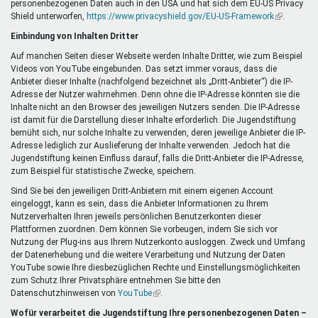
personenbezogenen Daten auch in den USA und hat sich dem EU-US Privacy
ist
Shield unterworfen,
https://www.privacyshield.gov/EU-US-Framework
extern)
(Link
.
ist
Einbindung von Inhalten Dritter
extern)
Auf manchen Seiten dieser Webseite werden Inhalte Dritter, wie zum Beispiel
Videos von YouTube eingebunden. Das setzt immer voraus, dass die
Anbieter dieser Inhalte (nachfolgend bezeichnet als „Dritt-Anbieter“) die IP-
Adresse der Nutzer wahrnehmen. Denn ohne die IP-Adresse könnten sie die
Inhalte nicht an den Browser des jeweiligen Nutzers senden. Die IP-Adresse
ist damit für die Darstellung dieser Inhalte erforderlich. Die Jugendstiftung
bemüht sich, nur solche Inhalte zu verwenden, deren jeweilige Anbieter die IP-
Adresse lediglich zur Auslieferung der Inhalte verwenden. Jedoch hat die
Jugendstiftung keinen Einfluss darauf, falls die Dritt-Anbieter die IP-Adresse,
zum Beispiel für statistische Zwecke, speichern.
Sind Sie bei den jeweiligen Dritt-Anbietern mit einem eigenen Account
eingeloggt, kann es sein, dass die Anbieter Informationen zu Ihrem
Nutzerverhalten Ihren jeweils persönlichen Benutzerkonten dieser
Plattformen zuordnen. Dem können Sie vorbeugen, indem Sie sich vor
Nutzung der Plug-ins aus Ihrem Nutzerkonto ausloggen. Zweck und Umfang
der Datenerhebung und die weitere Verarbeitung und Nutzung der Daten
YouTube sowie Ihre diesbezüglichen Rechte und Einstellungsmöglichkeiten
zum Schutz Ihrer Privatsphäre entnehmen Sie bitte den
Datenschutzhinweisen von
YouTube
(Link
.
ist
Wofür verarbeitet die Jugendstiftung Ihre personenbezogenen Daten –