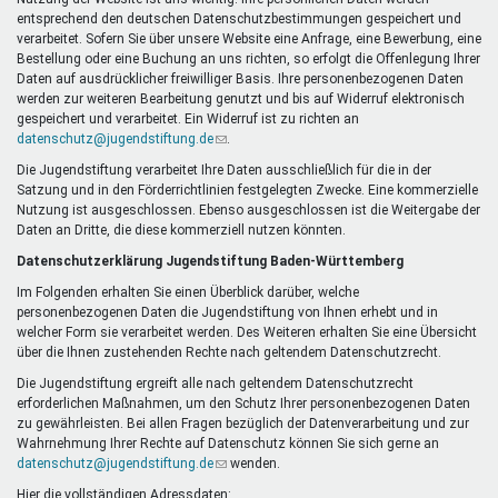
Mentoren & Projekte
entsprechend den deutschen Datenschutzbestimmungen gespeichert und
verarbeitet. Sofern Sie über unsere Website eine Anfrage, eine Bewerbung, eine
Bestellung oder eine Buchung an uns richten, so erfolgt die Offenlegung Ihrer
Daten auf ausdrücklicher freiwilliger Basis. Ihre personenbezogenen Daten
Schule & Beruf
werden zur weiteren Bearbeitung genutzt und bis auf Widerruf elektronisch
gespeichert und verarbeitet. Ein Widerruf ist zu richten an
datenschutz@jugendstiftung.de
(Link
.
sendet
Die Jugendstiftung verarbeitet Ihre Daten ausschließlich für die in der
Demokratie & Beteiligung
E-
Satzung und in den Förderrichtlinien festgelegten Zwecke. Eine kommerzielle
Mail)
Nutzung ist ausgeschlossen. Ebenso ausgeschlossen ist die Weitergabe der
Daten an Dritte, die diese kommerziell nutzen könnten.
Datenschutzerklärung Jugendstiftung Baden-Württemberg
Im Folgenden erhalten Sie einen Überblick darüber, welche
personenbezogenen Daten die Jugendstiftung von Ihnen erhebt und in
welcher Form sie verarbeitet werden. Des Weiteren erhalten Sie eine Übersicht
über die Ihnen zustehenden Rechte nach geltendem Datenschutzrecht.
Die Jugendstiftung ergreift alle nach geltendem Datenschutzrecht
erforderlichen Maßnahmen, um den Schutz Ihrer personenbezogenen Daten
zu gewährleisten. Bei allen Fragen bezüglich der Datenverarbeitung und zur
Wahrnehmung Ihrer Rechte auf Datenschutz können Sie sich gerne an
datenschutz@jugendstiftung.de
(Link
wenden.
sendet
Hier die vollständigen Adressdaten: