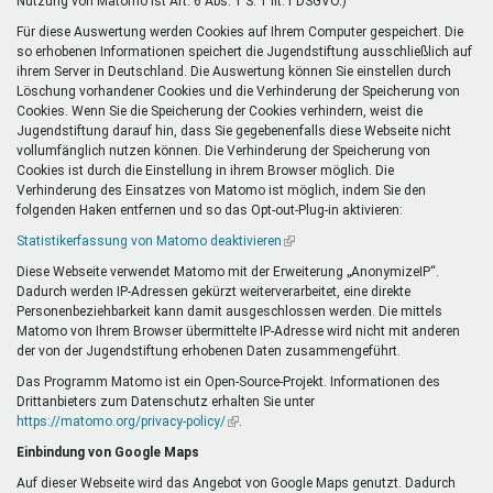
Nutzung von Matomo ist Art. 6 Abs. 1 S. 1 lit. f DSGVO.)
Für diese Auswertung werden Cookies auf Ihrem Computer gespeichert. Die
so erhobenen Informationen speichert die Jugendstiftung ausschließlich auf
ihrem Server in Deutschland. Die Auswertung können Sie einstellen durch
Löschung vorhandener Cookies und die Verhinderung der Speicherung von
Cookies. Wenn Sie die Speicherung der Cookies verhindern, weist die
Jugendstiftung darauf hin, dass Sie gegebenenfalls diese Webseite nicht
vollumfänglich nutzen können. Die Verhinderung der Speicherung von
Cookies ist durch die Einstellung in ihrem Browser möglich. Die
Verhinderung des Einsatzes von Matomo ist möglich, indem Sie den
folgenden Haken entfernen und so das Opt-out-Plug-in aktivieren:
Statistikerfassung von Matomo deaktivieren
(Link
ist
Diese Webseite verwendet Matomo mit der Erweiterung „AnonymizeIP“.
extern)
Dadurch werden IP-Adressen gekürzt weiterverarbeitet, eine direkte
Personenbeziehbarkeit kann damit ausgeschlossen werden. Die mittels
Matomo von Ihrem Browser übermittelte IP-Adresse wird nicht mit anderen
der von der Jugendstiftung erhobenen Daten zusammengeführt.
Das Programm Matomo ist ein Open-Source-Projekt. Informationen des
Drittanbieters zum Datenschutz erhalten Sie unter
https://matomo.org/privacy-policy/
(Link
.
ist
Einbindung von Google Maps
extern)
Auf dieser Webseite wird das Angebot von Google Maps genutzt. Dadurch