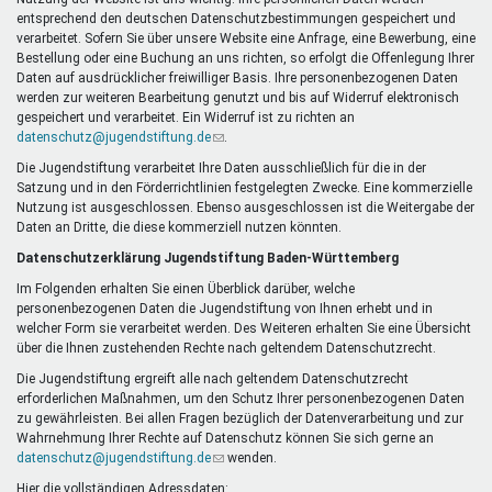
Mentoren & Projekte
entsprechend den deutschen Datenschutzbestimmungen gespeichert und
verarbeitet. Sofern Sie über unsere Website eine Anfrage, eine Bewerbung, eine
Bestellung oder eine Buchung an uns richten, so erfolgt die Offenlegung Ihrer
Daten auf ausdrücklicher freiwilliger Basis. Ihre personenbezogenen Daten
Schule & Beruf
werden zur weiteren Bearbeitung genutzt und bis auf Widerruf elektronisch
gespeichert und verarbeitet. Ein Widerruf ist zu richten an
datenschutz@jugendstiftung.de
(Link
.
sendet
Die Jugendstiftung verarbeitet Ihre Daten ausschließlich für die in der
Demokratie & Beteiligung
E-
Satzung und in den Förderrichtlinien festgelegten Zwecke. Eine kommerzielle
Mail)
Nutzung ist ausgeschlossen. Ebenso ausgeschlossen ist die Weitergabe der
Daten an Dritte, die diese kommerziell nutzen könnten.
Datenschutzerklärung Jugendstiftung Baden-Württemberg
Im Folgenden erhalten Sie einen Überblick darüber, welche
personenbezogenen Daten die Jugendstiftung von Ihnen erhebt und in
welcher Form sie verarbeitet werden. Des Weiteren erhalten Sie eine Übersicht
über die Ihnen zustehenden Rechte nach geltendem Datenschutzrecht.
Die Jugendstiftung ergreift alle nach geltendem Datenschutzrecht
erforderlichen Maßnahmen, um den Schutz Ihrer personenbezogenen Daten
zu gewährleisten. Bei allen Fragen bezüglich der Datenverarbeitung und zur
Wahrnehmung Ihrer Rechte auf Datenschutz können Sie sich gerne an
datenschutz@jugendstiftung.de
(Link
wenden.
sendet
Hier die vollständigen Adressdaten: