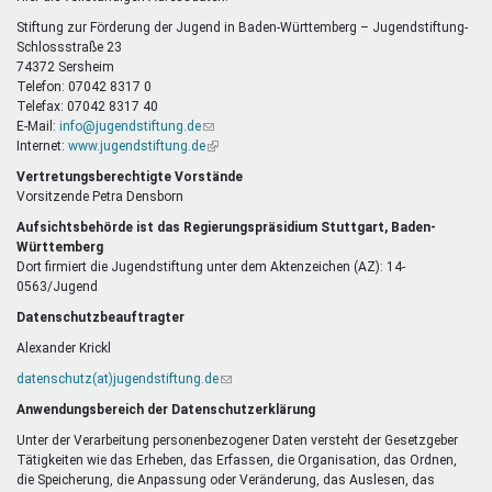
E-
Mail)
Stiftung zur Förderung der Jugend in Baden-Württemberg – Jugendstiftung-
Schlossstraße 23
74372 Sersheim
Telefon: 07042 8317 0
Telefax: 07042 8317 40
E-Mail:
info@jugendstiftung.de
(Link
Internet:
www.jugendstiftung.de
sendet
(Link
E-
ist
Vertretungsberechtigte Vorstände
Mail)
extern)
Vorsitzende Petra Densborn
Aufsichtsbehörde ist das Regierungspräsidium Stuttgart, Baden-
Württemberg
Dort firmiert die Jugendstiftung unter dem Aktenzeichen (AZ): 14-
0563/Jugend
Datenschutzbeauftragter
Alexander Krickl
datenschutz(at)jugendstiftung.de
(Link
sendet
Anwendungsbereich der Datenschutzerklärung
E-
Mail)
Unter der Verarbeitung personenbezogener Daten versteht der Gesetzgeber
Tätigkeiten wie das Erheben, das Erfassen, die Organisation, das Ordnen,
die Speicherung, die Anpassung oder Veränderung, das Auslesen, das