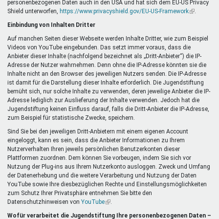
personenbezogenen Daten auch in den USA und hat sich dem EU-US Privacy
ist
Shield unterworfen,
https://www.privacyshield.gov/EU-US-Framework
extern)
(Link
.
ist
Einbindung von Inhalten Dritter
extern)
Auf manchen Seiten dieser Webseite werden Inhalte Dritter, wie zum Beispiel
Videos von YouTube eingebunden. Das setzt immer voraus, dass die
Anbieter dieser Inhalte (nachfolgend bezeichnet als „Dritt-Anbieter“) die IP-
Adresse der Nutzer wahrnehmen. Denn ohne die IP-Adresse könnten sie die
Inhalte nicht an den Browser des jeweiligen Nutzers senden. Die IP-Adresse
ist damit für die Darstellung dieser Inhalte erforderlich. Die Jugendstiftung
bemüht sich, nur solche Inhalte zu verwenden, deren jeweilige Anbieter die IP-
Adresse lediglich zur Auslieferung der Inhalte verwenden. Jedoch hat die
Jugendstiftung keinen Einfluss darauf, falls die Dritt-Anbieter die IP-Adresse,
zum Beispiel für statistische Zwecke, speichern.
Sind Sie bei den jeweiligen Dritt-Anbietern mit einem eigenen Account
eingeloggt, kann es sein, dass die Anbieter Informationen zu Ihrem
Nutzerverhalten Ihren jeweils persönlichen Benutzerkonten dieser
Plattformen zuordnen. Dem können Sie vorbeugen, indem Sie sich vor
Nutzung der Plug-ins aus Ihrem Nutzerkonto ausloggen. Zweck und Umfang
der Datenerhebung und die weitere Verarbeitung und Nutzung der Daten
YouTube sowie Ihre diesbezüglichen Rechte und Einstellungsmöglichkeiten
zum Schutz Ihrer Privatsphäre entnehmen Sie bitte den
Datenschutzhinweisen von
YouTube
(Link
.
ist
Wofür verarbeitet die Jugendstiftung Ihre personenbezogenen Daten –