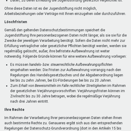
Daten, zu deren Erhebung die Jugendstiftung gesetzlich verpflichtet ist.
Ohne diese Daten ist es der Jugendstiftung nicht möglich,
Arbeitsbeziehungen oder Verträge mit Ihnen einzugehen oder durchzuführen.
Löschfristen
Gemäß den geltenden Datenschutzbestimmungen speichert die
Jugendstiftung Ihre personenbezogenen Daten nicht länger, als sie sie für die
Zwecke der jeweiligen Verarbeitung benötigt. Sofern die Daten nicht mehr zur
Erfüllung vertraglicher oder gesetzlicher Pflichten benötigt werden, werden sie
regelmäßig gelöscht, außer, ihre befristete Aufbewahrung ist weiter
notwendig. Folgende Gründe können für eine weitere Aufbewahrung vorliegen:
Es müssen
handels- bzw. steuerrechtliche Aufbewahrungspflichten
eingehalten werden: Die Fristen zur Aufbewahrung vorrangig nach den
Regelungen des Handelsgesetzbuches und der Abgabenordnung liegen
bei bis zu zehn Jahren, bei EU-Förderungen bei bis zu 20 Jahren.
Zum
Erhalt von Beweismitteln im Falle rechtlicher Streitigkeiten
im Rahmen
der gesetzlichen Verjährungsvorschriften: Verjährungsfristen können im
Zivilrecht bis zu 30 Jahre betragen, wobei die regelmäßige Verjährung
nach drei Jahren eintritt.
Ihre Rechte
Im Rahmen der Verarbeitung Ihrer personenbezogenen Daten stehen Ihnen
auch bestimmte Rechte zu. Genaueres ergibt sich aus den entsprechenden
Regelungen der Datenschutz-Grundverordnung (dort in den Artikeln 15 bis