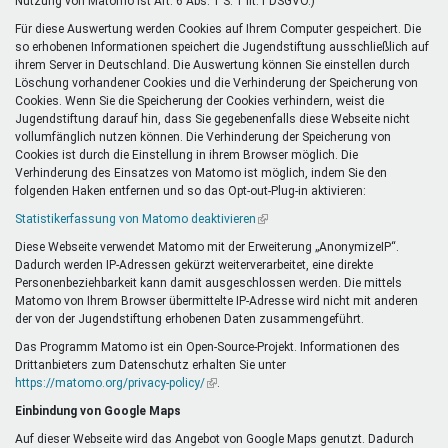
Nutzung von Matomo ist Art. 6 Abs. 1 S. 1 lit. f DSGVO.)
Für diese Auswertung werden Cookies auf Ihrem Computer gespeichert. Die
so erhobenen Informationen speichert die Jugendstiftung ausschließlich auf
ihrem Server in Deutschland. Die Auswertung können Sie einstellen durch
Löschung vorhandener Cookies und die Verhinderung der Speicherung von
Cookies. Wenn Sie die Speicherung der Cookies verhindern, weist die
Jugendstiftung darauf hin, dass Sie gegebenenfalls diese Webseite nicht
vollumfänglich nutzen können. Die Verhinderung der Speicherung von
Cookies ist durch die Einstellung in ihrem Browser möglich. Die
Verhinderung des Einsatzes von Matomo ist möglich, indem Sie den
folgenden Haken entfernen und so das Opt-out-Plug-in aktivieren:
Statistikerfassung von Matomo deaktivieren
(Link
ist
Diese Webseite verwendet Matomo mit der Erweiterung „AnonymizeIP“.
extern)
Dadurch werden IP-Adressen gekürzt weiterverarbeitet, eine direkte
Personenbeziehbarkeit kann damit ausgeschlossen werden. Die mittels
Matomo von Ihrem Browser übermittelte IP-Adresse wird nicht mit anderen
der von der Jugendstiftung erhobenen Daten zusammengeführt.
Das Programm Matomo ist ein Open-Source-Projekt. Informationen des
Drittanbieters zum Datenschutz erhalten Sie unter
https://matomo.org/privacy-policy/
(Link
.
ist
Einbindung von Google Maps
extern)
Auf dieser Webseite wird das Angebot von Google Maps genutzt. Dadurch