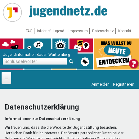
Direkt
zum
Inhalt
FAQ
Infobrief Jugend
Impressum
Datenschutz
Kontakt
Jugendinformation Baden-Württemberg
Schlüsselwörter
Anmelden
Registrieren
Startseite
News
Datenschutzerklärung
Jugendnetz
Informationen zur Datenschutzerklärung
Freizeit & Reisen
Vor Ort
Wir freuen uns, dass Sie die Website der Jugendstiftung besuchen.
Herzlichen Dank für Ihr Interesse. Der Schutz persönlicher Daten bei der
Nutzung der Website ist uns wichtig. Ihre persönlichen Daten werden