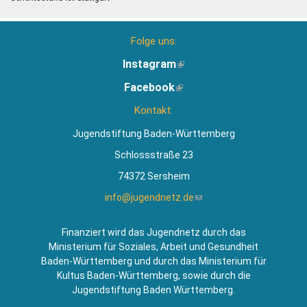
Folge uns:
Instagram
(Link
ist
Facebook
(Link
extern)
ist
Kontakt:
extern)
Jugendstiftung Baden-Württemberg
Schlossstraße 23
74372 Sersheim
info@jugendnetz.de
(Link
sendet
E-
Finanziert wird das Jugendnetz durch das
Mail)
Ministerium für Soziales, Arbeit und Gesundheit
Baden-Württemberg und durch das Ministerium für
Kultus Baden-Württemberg, sowie durch die
Jugendstiftung Baden Württemberg.