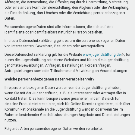
Abfragen, die Verwendung, die Offenlegung durch Übermittlung, Verbreitung
oder eine andere Form der Bereitstellung, den Abgleich oder die Verknüpfung,
die Einschränkung, das Löschen oder die Vernichtung personenbezogener
Daten.
Personenbezogene Daten sind alle Informationen, die sich auf eine
identifizierte oder identifizierbare natürliche Person beziehen.
In dieser Datenschutzerklärung geht es um die personenbezogenen Daten
von Interessenten, Bewerbern, Besuchern oder Antragstellern.
Diese Datenschutzerklärung gilt für die Website
www.jugendstiftung.de
(Link
, für
durch die Jugendstiftung betriebene Websites und für an die Jugendstiftung
ist
gerichtete Bewerbungen, Anfragen, Bestellungen, Förderanfragen,
extern)
Antragstellungen sowie die Teilnahme und Mitwirkung an Veranstaltungen.
Welche personenbezogenen Daten verarbeiten wir?
Ihre personenbezogenen Daten werden von der Jugendstiftung erhoben,
wenn Sie mit der Jugendstiftung, z. B. als Interessent oder Antragsteller in
Kontakt treten. Dies kann beispielsweise geschehen, indem Sie sich für
einzelne Produkte interessieren, sich für Online-Dienste registrieren, sich über
Kommunikationskanäle an die Jugendstiftung wenden oder wenn Sie im
Rahmen bestehender Geschäftsbeziehungen Angebote und Dienstleistungen
nutzen.
Folgende Arten personenbezogener Daten werden verarbeitet: